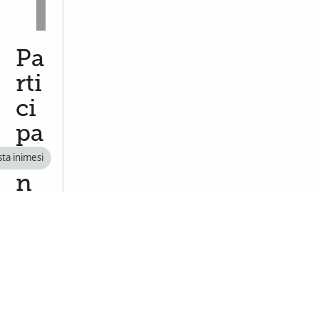
Pa
rti
ci
pa
ti
ta inimesi
n
g
in
a
M
ul