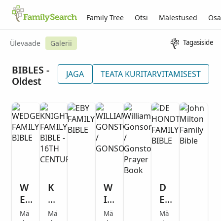
Family Tree
Otsi
Mälestused
Osa
Tagasiside
Ülevaade
Galerii
BIBLES -
JAGA
TEATA KURITARVITAMISEST
Oldest
W
K
W
D
E
NI
IL
E
D
G
LI
H
Mä
Mä
Mä
Mä