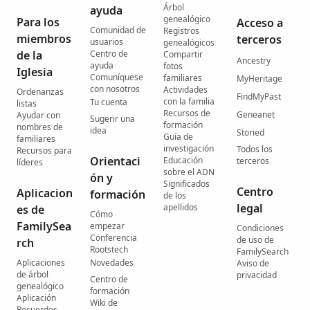
Árbol
ayuda
genealógico
Para los
Acceso a
Comunidad de
Registros
miembros
terceros
usuarios
genealógicos
de la
Centro de
Compartir
Ancestry
ayuda
fotos
Iglesia
Comuníquese
familiares
MyHeritage
con nosotros
Actividades
Ordenanzas
FindMyPast
con la familia
Tu cuenta
listas
Recursos de
Geneanet
Ayudar con
Sugerir una
formación
nombres de
idea
Storied
Guía de
familiares
investigación
Todos los
Recursos para
Orientaci
Educación
terceros
líderes
sobre el ADN
ón y
Significados
Centro
Aplicacion
formación
de los
legal
apellidos
es de
Cómo
FamilySea
empezar
Condiciones
Conferencia
de uso de
rch
Rootstech
FamilySearch
Aplicaciones
Novedades
Aviso de
de árbol
privacidad
Centro de
genealógico
formación
Aplicación
Wiki de
Recuerdos