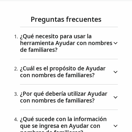
es de
familia
Preguntas frecuentes
res, la
cual
¿Qué necesito para usar la
guía a
herramienta Ayudar con nombres
los
de familiares?
líderes
o
miemb
¿Cuál es el propósito de Ayudar
ros
con nombres de familiares?
para
que
pueda
¿Por qué debería utilizar Ayudar
n
con nombres de familiares?
agreg
ar
¿Qué sucede con la información
fácilm
que se ingresa en Ayudar con
ente