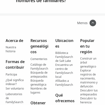
nombres de familiares?
nombr
es
para
tener
Menos
una
experi
encia
Acerca de
Recursos
Ubicacion
Popular
en el
genealógi
es
en tu
bautist
Nuestra
historia
cos
región
erio
Biblioteca
FamilySearch
del
Construir un
Cementerios
de Salt Lake
Formas de
árbol
templ
Catálogo de
Encuentra un
genealógico
contribuir
FamilySearch
o.
centro de
Explorar
Búsqueda de
FamilySearch
Participa
registros de
antepasados
local
nacimiento,
¿Qué significa
Búsqueda
Afiliados a
matrimonio y
indexar?
genealógica
FamilySearch
defunción
Ser voluntario
Nombres de
Descubrir tus
lugares
Laboratorios
antepasados
Qué
de
Descubrir tu
ofrecemos
FamilySearch
Obtener
herencia