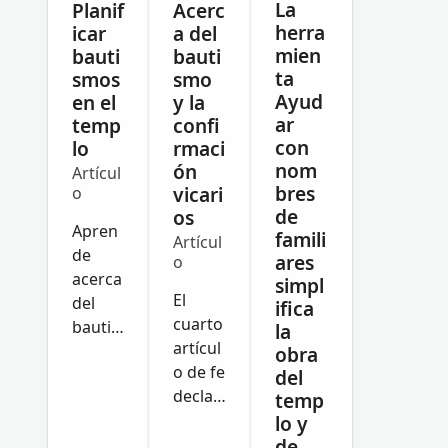
La
Planif
Acerc
herra
icar
a del
mien
bauti
bauti
ta
smos
smo
Ayud
en el
y la
ar
temp
confi
con
lo
rmaci
nom
ón
Artícul
bres
vicari
o
de
os
Apren
famili
Artícul
de
ares
o
acerca
simpl
El
del
ifica
cuarto
bautis
la
artícul
mo y
obra
o de fe
la
del
declar
temp
confir
a que
lo y
mació
las
de
n en el