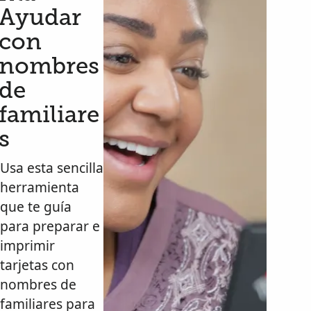
Ayudar
con
nombres
de
familiare
s
Usa esta sencilla
herramienta
que te guía
para preparar e
imprimir
tarjetas con
nombres de
familiares para