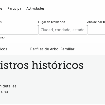
os
Participa
Actividades
os
Lugar de residencia
Año de naci
orio
ricos
Perfiles de Árbol Familiar
stros históricos
 detalles
e una