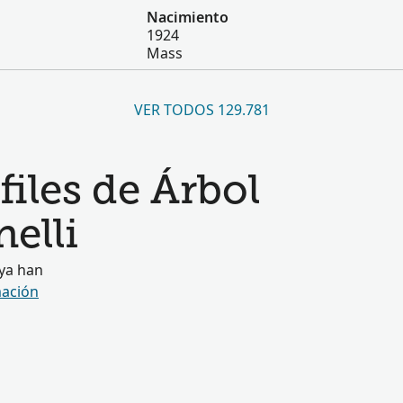
Nacimiento
1924
Mass
VER TODOS 129.781
iles de Árbol
elli
 ya han
ación