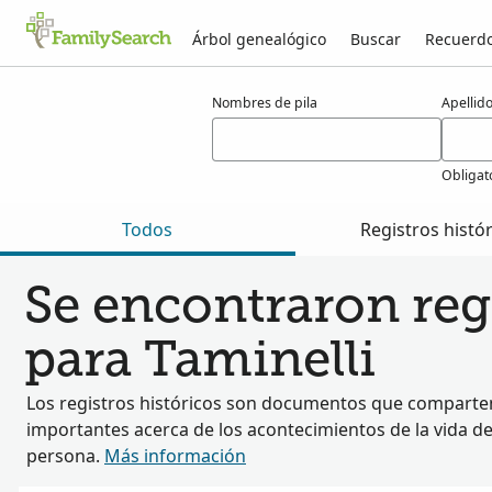
Árbol genealógico
Buscar
Recuerd
Resultados para taminelli
Nombres de pila
Apellid
Obligat
Todos
Registros histó
Se encontraron regi
para Taminelli
Los registros históricos son documentos que comparten
importantes acerca de los acontecimientos de la vida d
persona.
Más información