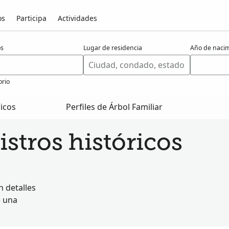
os
Participa
Actividades
os
Lugar de residencia
Año de naci
orio
ricos
Perfiles de Árbol Familiar
stros históricos
 detalles
e una