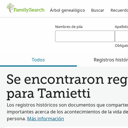
Árbol genealógico
Buscar
Recuerd
Resultados para tamietti
Nombres de pila
Apellid
Obligat
Todos
Registros histó
Se encontraron regi
para Tamietti
Los registros históricos son documentos que comparten
importantes acerca de los acontecimientos de la vida d
persona.
Más información