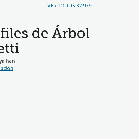
VER TODOS 32.979
iles de Árbol
tti
 ya han
ación