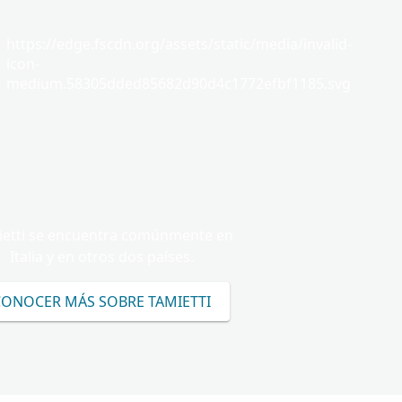
https://edge.fscdn.org/assets/static/media/invalid-
icon-
medium.58305dded85682d90d4c1772efbf1185.svg
etti se encuentra comúnmente en
Italia y en otros dos países.
CONOCER MÁS SOBRE TAMIETTI