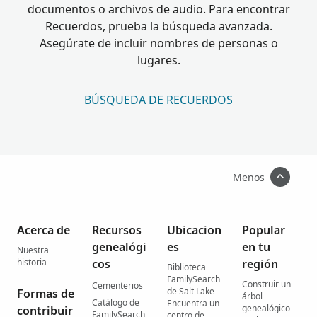
documentos o archivos de audio. Para encontrar
Recuerdos, prueba la búsqueda avanzada.
Asegúrate de incluir nombres de personas o
lugares.
BÚSQUEDA DE RECUERDOS
Menos
Acerca de
Recursos
Ubicacion
Popular
genealógi
es
en tu
Nuestra
historia
cos
región
Biblioteca
FamilySearch
Construir un
Cementerios
de Salt Lake
Formas de
árbol
Catálogo de
Encuentra un
genealógico
contribuir
FamilySearch
centro de