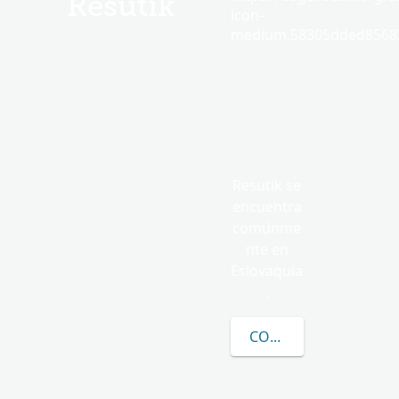
Resutik
icon-
medium.58305dded85682
Resutik se
encuentra
comúnme
nte en
Eslovaquia
.
CONOCER MÁS SOBRE