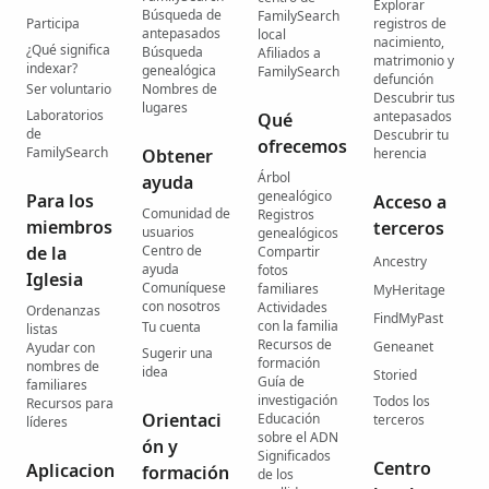
Explorar
Búsqueda de
FamilySearch
Participa
registros de
antepasados
local
nacimiento,
¿Qué significa
Búsqueda
Afiliados a
matrimonio y
indexar?
genealógica
FamilySearch
defunción
Ser voluntario
Nombres de
Descubrir tus
lugares
Laboratorios
antepasados
Qué
de
Descubrir tu
ofrecemos
FamilySearch
Obtener
herencia
Árbol
ayuda
genealógico
Para los
Acceso a
Comunidad de
Registros
miembros
terceros
usuarios
genealógicos
de la
Centro de
Compartir
Ancestry
ayuda
fotos
Iglesia
Comuníquese
familiares
MyHeritage
con nosotros
Actividades
Ordenanzas
FindMyPast
con la familia
Tu cuenta
listas
Recursos de
Geneanet
Ayudar con
Sugerir una
formación
nombres de
idea
Storied
Guía de
familiares
investigación
Todos los
Recursos para
Orientaci
Educación
terceros
líderes
sobre el ADN
ón y
Significados
Centro
Aplicacion
formación
de los