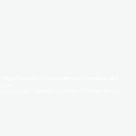
https://edge.fscdn.org/assets/static/media/invalid-
icon-
medium.58305dded85682d90d4c1772efbf1185.svg