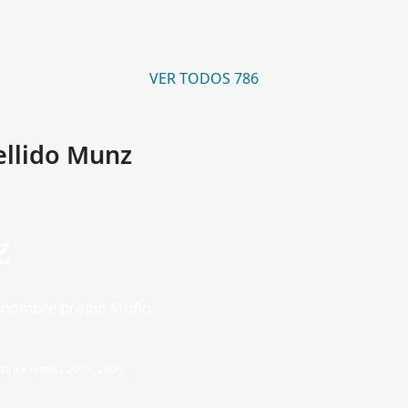
VER TODOS 786
ellido Munz
z
o nombre propio Muño.
trick Hanks 2003, 2006.