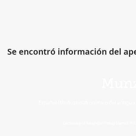
Se encontró información del ap
Mun
Español (Muñoz): patronímico del antigu
Dictionary of American Family Names © Pa