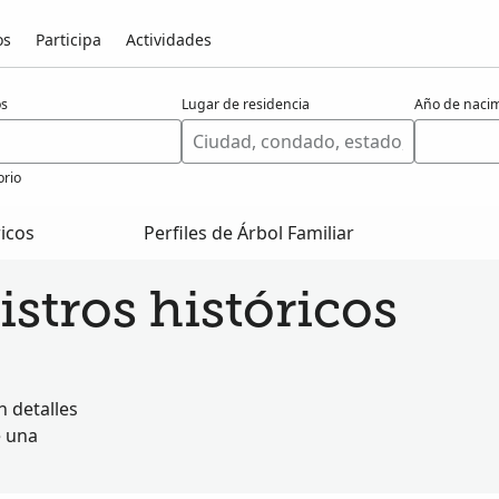
os
Participa
Actividades
os
Lugar de residencia
Año de naci
orio
ricos
Perfiles de Árbol Familiar
stros históricos
 detalles
e una