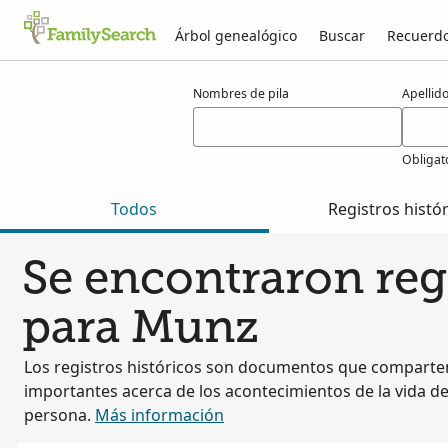
Árbol genealógico
Buscar
Recuerd
Resultados para munz
Nombres de pila
Apellid
Obligat
Todos
Registros histó
Se encontraron regi
para Munz
Los registros históricos son documentos que comparten
importantes acerca de los acontecimientos de la vida d
persona.
Más información