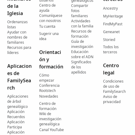
usuarios
genealógicos
de la
Centro de
Compartir
Ancestry
ayuda
fotos
Iglesia
Comuníquese
familiares
MyHeritage
con nosotros
Actividades
Ordenanzas
FindMyPast
con la familia
Tu cuenta
listas
Recursos de
Geneanet
Ayudar con
Sugerir una
formación
nombres de
idea
Storied
Guía de
familiares
investigación
Todos los
Recursos para
Orientaci
Educación
terceros
líderes
sobre el ADN
ón y
Significados
Centro
Aplicacion
formación
de los
legal
apellidos
es de
Cómo
FamilySea
empezar
Condiciones
Conferencia
de uso de
rch
Rootstech
FamilySearch
Aplicaciones
Novedades
Aviso de
de árbol
privacidad
Centro de
genealógico
formación
Aplicación
Wiki de
Recuerdos
investigación
Aplicación
genealógica
Participa
Canal YouTube
Aplicación