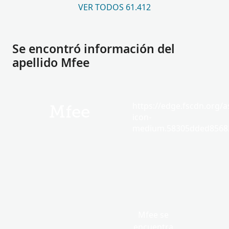
VER TODOS 61.412
Se encontró información del
apellido Mfee
https://edge.fscdn.org/as
Mfee
icon-
medium.58305dded85682
Mfee se
encuentra