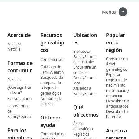
Menos
Acerca de
Recursos
Ubicacion
Popular
genealógi
es
en tu
Nuestra
historia
cos
región
Biblioteca
FamilySearch
Construir un
Cementerios
de Salt Lake
Formas de
árbol
Catálogo de
Encuentra un
genealógico
contribuir
FamilySearch
centro de
Explorar
Búsqueda de
FamilySearch
Participa
registros de
antepasados
local
nacimiento,
¿Qué significa
Búsqueda
Afiliados a
matrimonio y
indexar?
genealógica
FamilySearch
defunción
Ser voluntario
Nombres de
Descubrir tus
lugares
Laboratorios
antepasados
Qué
de
Descubrir tu
ofrecemos
FamilySearch
Obtener
herencia
Árbol
ayuda
genealógico
Para los
Acceso a
Comunidad de
Registros
miembros
terceros