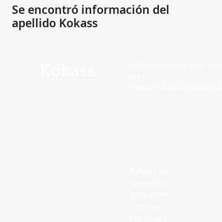
Se encontró información del
apellido Kokass
https://edge.fscdn.org/as
Kokass
icon-
medium.58305dded85682
Kokass se
encuentra
comúnme
nte en
Hungría y