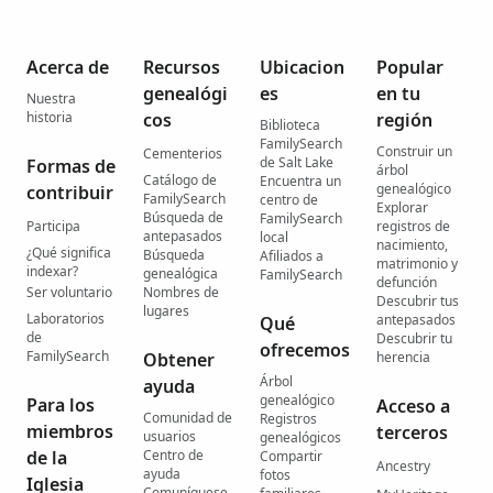
Acerca de
Recursos
Ubicacion
Popular
genealógi
es
en tu
Nuestra
historia
cos
región
Biblioteca
FamilySearch
Construir un
Cementerios
de Salt Lake
Formas de
árbol
Catálogo de
Encuentra un
genealógico
contribuir
FamilySearch
centro de
Explorar
Búsqueda de
FamilySearch
Participa
registros de
antepasados
local
nacimiento,
¿Qué significa
Búsqueda
Afiliados a
matrimonio y
indexar?
genealógica
FamilySearch
defunción
Ser voluntario
Nombres de
Descubrir tus
lugares
Laboratorios
antepasados
Qué
de
Descubrir tu
ofrecemos
FamilySearch
Obtener
herencia
Árbol
ayuda
genealógico
Para los
Acceso a
Comunidad de
Registros
miembros
terceros
usuarios
genealógicos
de la
Centro de
Compartir
Ancestry
ayuda
fotos
Iglesia
Comuníquese