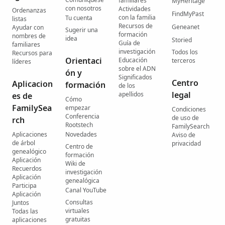
familiares
MyHeritage
con nosotros
Actividades
Ordenanzas
FindMyPast
con la familia
Tu cuenta
listas
Recursos de
Geneanet
Ayudar con
Sugerir una
formación
nombres de
idea
Storied
Guía de
familiares
investigación
Todos los
Recursos para
Orientaci
Educación
terceros
líderes
sobre el ADN
ón y
Significados
Centro
Aplicacion
formación
de los
legal
apellidos
es de
Cómo
FamilySea
empezar
Condiciones
Conferencia
de uso de
rch
Rootstech
FamilySearch
Aplicaciones
Novedades
Aviso de
de árbol
privacidad
Centro de
genealógico
formación
Aplicación
Wiki de
Recuerdos
investigación
Aplicación
genealógica
Participa
Canal YouTube
Aplicación
Consultas
Juntos
virtuales
Todas las
gratuitas
aplicaciones