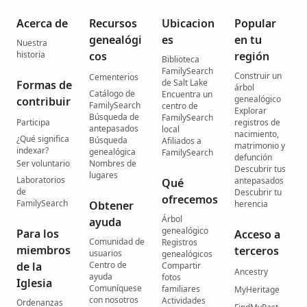
Acerca de
Recursos
Ubicacion
Popular
genealógi
es
en tu
Nuestra
historia
cos
región
Biblioteca
FamilySearch
Construir un
Cementerios
de Salt Lake
Formas de
árbol
Catálogo de
Encuentra un
genealógico
contribuir
FamilySearch
centro de
Explorar
Búsqueda de
FamilySearch
Participa
registros de
antepasados
local
nacimiento,
¿Qué significa
Búsqueda
Afiliados a
matrimonio y
indexar?
genealógica
FamilySearch
defunción
Ser voluntario
Nombres de
Descubrir tus
lugares
Laboratorios
antepasados
Qué
de
Descubrir tu
ofrecemos
FamilySearch
Obtener
herencia
Árbol
ayuda
genealógico
Para los
Acceso a
Comunidad de
Registros
miembros
terceros
usuarios
genealógicos
de la
Centro de
Compartir
Ancestry
ayuda
fotos
Iglesia
Comuníquese
familiares
MyHeritage
con nosotros
Actividades
Ordenanzas