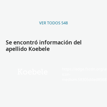
VER TODOS 548
Se encontró información del
apellido Koebele
https://edge.fscdn.org/as
Koebele
icon-
medium.58305dded85682