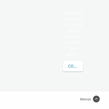
Koebele se
encuentra
comúnme
nte en
Alemania y
en otros
dos
países.
CONOCER MÁS SOBRE
Menos