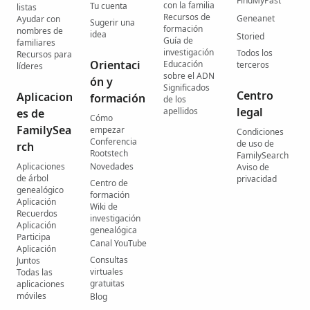
FindMyPast
con la familia
Tu cuenta
listas
Recursos de
Geneanet
Ayudar con
Sugerir una
formación
nombres de
idea
Storied
Guía de
familiares
investigación
Todos los
Recursos para
Orientaci
Educación
terceros
líderes
sobre el ADN
ón y
Significados
Centro
Aplicacion
formación
de los
legal
apellidos
es de
Cómo
FamilySea
empezar
Condiciones
Conferencia
de uso de
rch
Rootstech
FamilySearch
Aplicaciones
Novedades
Aviso de
de árbol
privacidad
Centro de
genealógico
formación
Aplicación
Wiki de
Recuerdos
investigación
Aplicación
genealógica
Participa
Canal YouTube
Aplicación
Consultas
Juntos
virtuales
Todas las
gratuitas
aplicaciones
móviles
Blog