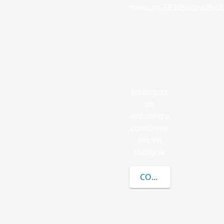
medium.58305dded85682
Jostorjust
se
encuentra
comúnme
nte en
Hungría.
CONOCER MÁS SOBRE