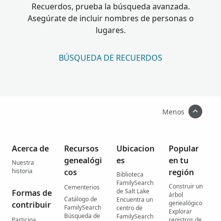
Recuerdos, prueba la búsqueda avanzada.
Asegúrate de incluir nombres de personas o
lugares.
BÚSQUEDA DE RECUERDOS
Menos
Acerca de
Recursos
Ubicacion
Popular
genealógi
es
en tu
Nuestra
historia
cos
región
Biblioteca
FamilySearch
Construir un
Cementerios
de Salt Lake
Formas de
árbol
Catálogo de
Encuentra un
genealógico
contribuir
FamilySearch
centro de
Explorar
Búsqueda de
FamilySearch
Participa
registros de