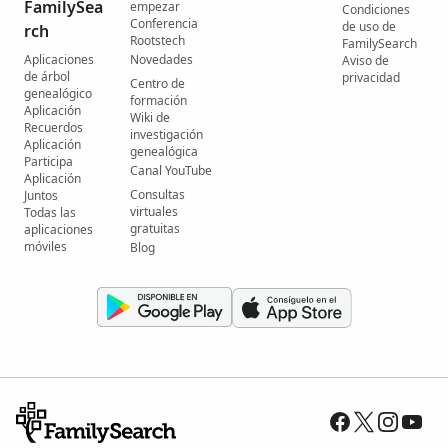
FamilySea
empezar
Condiciones
Conferencia
de uso de
rch
Rootstech
FamilySearch
Aplicaciones
Novedades
Aviso de
de árbol
privacidad
Centro de
genealógico
formación
Aplicación
Wiki de
Recuerdos
investigación
Aplicación
genealógica
Participa
Canal YouTube
Aplicación
Consultas
Juntos
virtuales
Todas las
gratuitas
aplicaciones
móviles
Blog