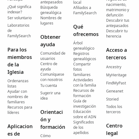
antepasados
local
nacimiento,
¿Qué significa
Búsqueda
Afiliados a
matrimonio y
indexar?
genealógica
FamilySearch
defunción
Ser voluntario
Nombres de
Descubrir tus
lugares
Laboratorios
antepasados
Qué
de
Descubrir tu
ofrecemos
FamilySearch
Obtener
herencia
Árbol
ayuda
genealógico
Para los
Acceso a
Comunidad de
Registros
miembros
terceros
usuarios
genealógicos
de la
Centro de
Compartir
Ancestry
ayuda
fotos
Iglesia
Comuníquese
familiares
MyHeritage
con nosotros
Actividades
Ordenanzas
FindMyPast
con la familia
Tu cuenta
listas
Recursos de
Geneanet
Ayudar con
Sugerir una
formación
nombres de
idea
Storied
Guía de
familiares
investigación
Todos los
Recursos para
Orientaci
Educación
terceros
líderes
sobre el ADN
ón y
Significados
Centro
Aplicacion
formación
de los
legal
apellidos
es de
Cómo