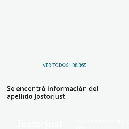
VER TODOS 108.365
Se encontró información del
apellido Jostorjust
https://edge.fscdn.org/as
Jostorjust
icon-