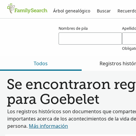
Árbol genealógico
Buscar
Recuerd
Resultados para goebelet
Nombres de pila
Apellid
Obligat
Todos
Registros histó
Se encontraron regi
para Goebelet
Los registros históricos son documentos que comparten
importantes acerca de los acontecimientos de la vida d
persona.
Más información