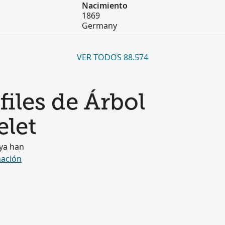
Nacimiento
1869
Germany
VER TODOS 88.574
iles de Árbol
elet
 ya han
ación