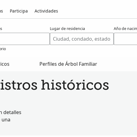
os
Participa
Actividades
os
Lugar de residencia
Año de naci
orio
ricos
Perfiles de Árbol Familiar
stros históricos
 detalles
e una