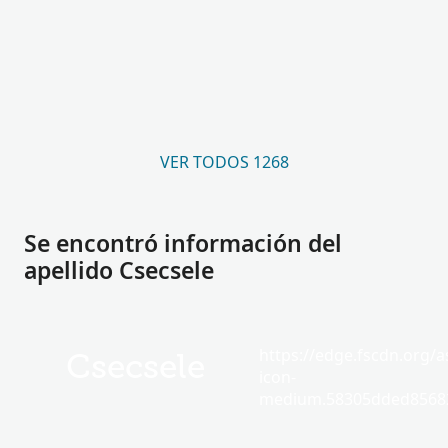
VER TODOS 1268
Se encontró información del
apellido Csecsele
https://edge.fscdn.org/as
Csecsele
icon-
medium.58305dded85682