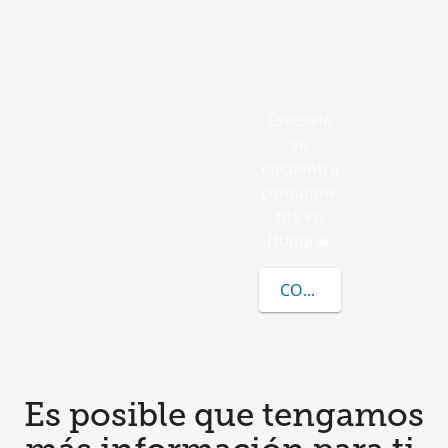
Csecsele
se
encuentra
comúnme
nte en
Hungría.
CONOCER MÁS SOBRE
Es posible que tengamos