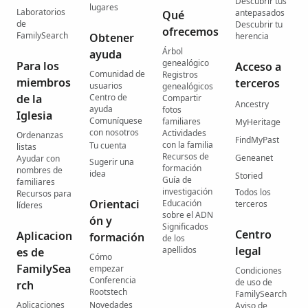
Descubrir tus
lugares
Laboratorios
antepasados
Qué
de
Descubrir tu
ofrecemos
FamilySearch
Obtener
herencia
Árbol
ayuda
genealógico
Para los
Acceso a
Comunidad de
Registros
miembros
terceros
usuarios
genealógicos
de la
Centro de
Compartir
Ancestry
ayuda
fotos
Iglesia
Comuníquese
familiares
MyHeritage
con nosotros
Actividades
Ordenanzas
FindMyPast
con la familia
Tu cuenta
listas
Recursos de
Geneanet
Ayudar con
Sugerir una
formación
nombres de
idea
Storied
Guía de
familiares
investigación
Todos los
Recursos para
Orientaci
Educación
terceros
líderes
sobre el ADN
ón y
Significados
Centro
Aplicacion
formación
de los
legal
apellidos
es de
Cómo
FamilySea
empezar
Condiciones
Conferencia
de uso de
rch
Rootstech
FamilySearch
Aplicaciones
Novedades
Aviso de