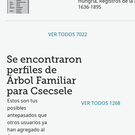
Hungría, Registros de la I
1636-1895
VER TODOS 7022
Se encontraron
perfiles de
Árbol Familiar
para Csecsele
Estos son tus
VER TODOS 1268
posibles
antepasados que
otros usuarios ya
han agregado al