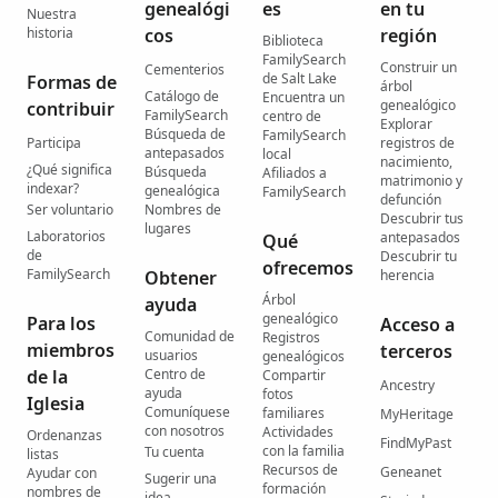
genealógi
es
en tu
Nuestra
historia
cos
región
Biblioteca
FamilySearch
Construir un
Cementerios
de Salt Lake
Formas de
árbol
Catálogo de
Encuentra un
genealógico
contribuir
FamilySearch
centro de
Explorar
Búsqueda de
FamilySearch
Participa
registros de
antepasados
local
nacimiento,
¿Qué significa
Búsqueda
Afiliados a
matrimonio y
indexar?
genealógica
FamilySearch
defunción
Ser voluntario
Nombres de
Descubrir tus
lugares
Laboratorios
antepasados
Qué
de
Descubrir tu
ofrecemos
FamilySearch
Obtener
herencia
Árbol
ayuda
genealógico
Para los
Acceso a
Comunidad de
Registros
miembros
terceros
usuarios
genealógicos
de la
Centro de
Compartir
Ancestry
ayuda
fotos
Iglesia
Comuníquese
familiares
MyHeritage
con nosotros
Actividades
Ordenanzas
FindMyPast
con la familia
Tu cuenta
listas
Recursos de
Geneanet
Ayudar con
Sugerir una
formación
nombres de
idea