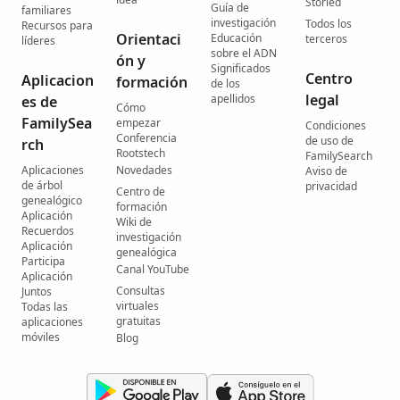
Storied
Guía de
familiares
investigación
Todos los
Recursos para
Orientaci
Educación
terceros
líderes
sobre el ADN
ón y
Significados
Centro
Aplicacion
formación
de los
legal
apellidos
es de
Cómo
FamilySea
empezar
Condiciones
Conferencia
de uso de
rch
Rootstech
FamilySearch
Aplicaciones
Novedades
Aviso de
de árbol
privacidad
Centro de
genealógico
formación
Aplicación
Wiki de
Recuerdos
investigación
Aplicación
genealógica
Participa
Canal YouTube
Aplicación
Consultas
Juntos
virtuales
Todas las
gratuitas
aplicaciones
móviles
Blog