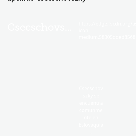
https://edge.fscdn.org/as
Csecschovszky
icon-
medium.58305dded85682
Csecschov
szky se
encuentra
comúnme
nte en
Eslovaquia
.