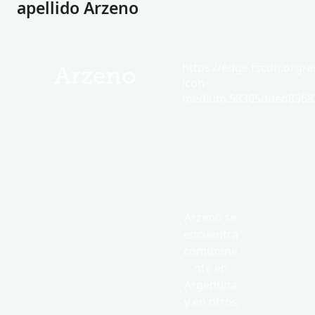
apellido Arzeno
https://edge.fscdn.org/as
Arzeno
icon-
medium.58305dded85682
Arzeno se
encuentra
comúnme
nte en
Argentina
y en otros