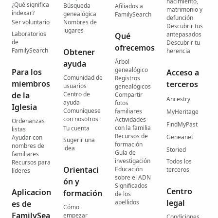
nacimiento,
¿Qué significa
Búsqueda
Afiliados a
matrimonio y
indexar?
genealógica
FamilySearch
defunción
Ser voluntario
Nombres de
Descubrir tus
lugares
Laboratorios
antepasados
Qué
de
Descubrir tu
ofrecemos
FamilySearch
Obtener
herencia
Árbol
ayuda
genealógico
Para los
Acceso a
Comunidad de
Registros
miembros
terceros
usuarios
genealógicos
de la
Centro de
Compartir
Ancestry
ayuda
fotos
Iglesia
Comuníquese
familiares
MyHeritage
con nosotros
Actividades
Ordenanzas
FindMyPast
con la familia
Tu cuenta
listas
Recursos de
Geneanet
Ayudar con
Sugerir una
formación
nombres de
idea
Storied
Guía de
familiares
investigación
Todos los
Recursos para
Orientaci
Educación
terceros
líderes
sobre el ADN
ón y
Significados
Centro
Aplicacion
formación
de los
legal
apellidos
es de
Cómo
FamilySea
empezar
Condiciones