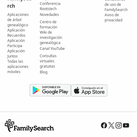
Conferencia
de uso de
rch
Rootstech
FamilySearch
Aplicaciones
Novedades
Aviso de
de árbol
privacidad
Centro de
genealógico
formación
Aplicación
Wiki de
Recuerdos
investigación
Aplicación
genealógica
Participa
Canal YouTube
Aplicación
Consultas
Juntos
virtuales
Todas las
gratuitas
aplicaciones
móviles
Blog