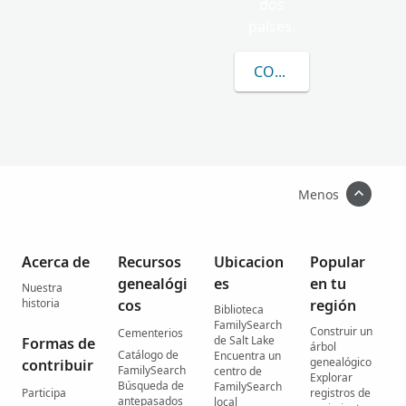
dos
países.
CONOCER MÁS SOBRE
Menos
Acerca de
Recursos
Ubicacion
Popular
genealógi
es
en tu
Nuestra
historia
cos
región
Biblioteca
FamilySearch
Construir un
Cementerios
de Salt Lake
Formas de
árbol
Catálogo de
Encuentra un
genealógico
contribuir
FamilySearch
centro de
Explorar
Búsqueda de
FamilySearch
Participa
registros de
antepasados
local