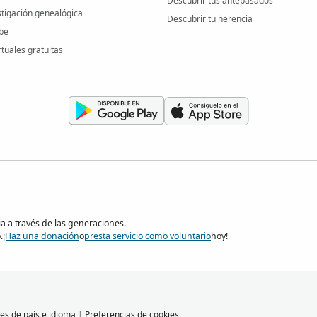
Descubrir tus antepasados
stigación genealógica
Descubrir tu herencia
be
rtuales gratuitas
ia a través de las generaciones.
.
¡Haz una donación
o
presta servicio como voluntario
hoy!
es de país e idioma
|
Preferencias de cookies