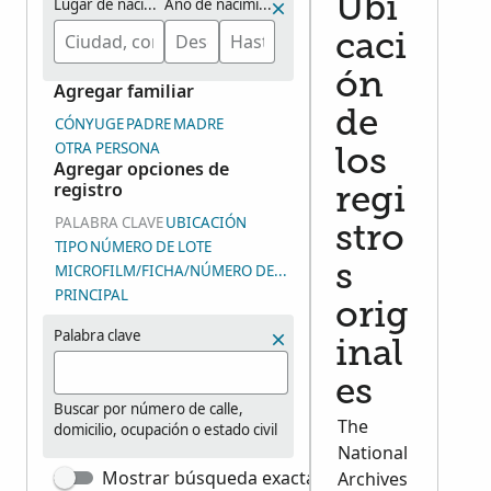
Ubi
Lugar de nacimiento
Año de nacimiento (rango)
caci
ón
Agregar familiar
de
CÓNYUGE
PADRE
MADRE
OTRA PERSONA
los
Agregar opciones de
registro
regi
PALABRA CLAVE
UBICACIÓN
stro
TIPO
NÚMERO DE LOTE
MICROFILM/FICHA/NÚMERO DE GRUPO DE IMÁGENES (DGS)
s
PRINCIPAL
orig
Palabra clave
inal
es
Buscar por número de calle,
The
domicilio, ocupación o estado civil
National
Mostrar búsqueda exacta
Archives