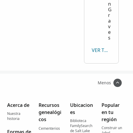
n
G
r
a
v
e
s
VER TODO
Menos
Acerca de
Recursos
Ubicacion
Popular
genealógi
es
en tu
Nuestra
historia
cos
región
Biblioteca
FamilySearch
Construir un
Cementerios
de Salt Lake
Formas de
árbol