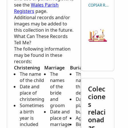
see the
Wales Parish
COPIAR REFERENCIA
Registers
page.
Additional records and/or
images may be added to
this collection in the future.
What Can These Records
Tell Me?
The following information
may be found in these
records:
Christening
Marriage
Burial
The name
The
The
of the child
names
name of
Date and
of the
the
Colec
place of
bride
deceased
cione
christening
and
Date and
s
Sometimes
groom
place of
relaci
a birth
Date and
burial
year is
place of
Age
onad
included
marriage
Birth
as