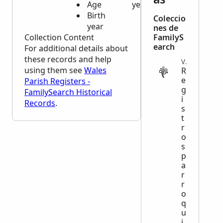
Age
year
Birth
Coleccio
year
nes de
Collection Content
FamilyS
earch
For additional details about
these records and help
VITAL
using them see
Wales
R
e
Parish Registers -
g
FamilySearch Historical
i
Records
.
s
t
r
o
s
p
a
r
r
o
q
u
i