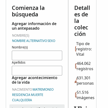
Comienza la
Detall
búsqueda
es de
la
Agregar información de
colec
un antepasado
ción
NOMBRE(S)
NOMBRE ALTERNATIVO
SEXO
Tipo de
Nombre(s)
registro:
Vital
Apellidos
464.062
registros
Agregar acontecimiento
631.301
de la vida
personas
NACIMIENTO
MATRIMONIO
51.516
RESIDENCIA
MUERTE
imágenes
CUALQUIERA