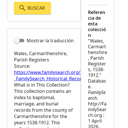
BUSCAR
Referen
cia de
esta
colecció
n
Mostrar la traducción
"Wales,
Carmart
henshire
Wales, Carmarthenshire,
, Parish
Parish Registers
Register
Source:
s, 1538-
https://www.familysearch.org/en/wiki/Wales,_Carmar
1912."
_FamilySearch_Historical_Records
Databas
What is in This Collection?
e.
This collection contains an
FamilySe
index to baptismal,
arch
.
marriage, and burial
http://Fa
milySear
records from the county of
ch.org :
Carmarthenshire for the
1 April
years 1538-1912. This
2026.