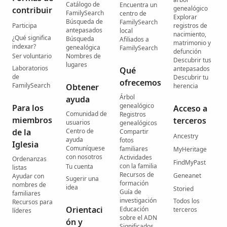
Catálogo de
Encuentra un
genealógico
contribuir
FamilySearch
centro de
Explorar
Búsqueda de
FamilySearch
Participa
registros de
antepasados
local
nacimiento,
¿Qué significa
Búsqueda
Afiliados a
matrimonio y
indexar?
genealógica
FamilySearch
defunción
Ser voluntario
Nombres de
Descubrir tus
lugares
Laboratorios
antepasados
Qué
de
Descubrir tu
ofrecemos
FamilySearch
Obtener
herencia
Árbol
ayuda
genealógico
Para los
Acceso a
Comunidad de
Registros
miembros
terceros
usuarios
genealógicos
de la
Centro de
Compartir
Ancestry
ayuda
fotos
Iglesia
Comuníquese
familiares
MyHeritage
con nosotros
Actividades
Ordenanzas
FindMyPast
con la familia
Tu cuenta
listas
Recursos de
Geneanet
Ayudar con
Sugerir una
formación
nombres de
idea
Storied
Guía de
familiares
investigación
Todos los
Recursos para
Orientaci
Educación
terceros
líderes
sobre el ADN
ón y
Significados