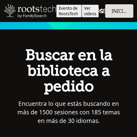
Evento de
Ver
INICIAR SESIÓN
RootsTech
videos
Buscar en la
biblioteca a
pedido
Encuentra lo que estás buscando en
más de 1500 sesiones con 185 temas
en más de 30 idiomas.