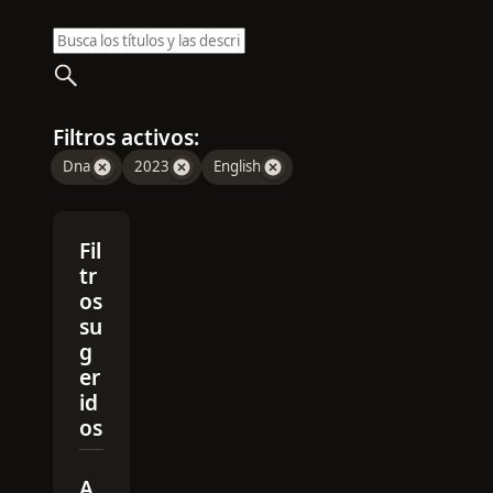
Filtros activos:
Dna
2023
English
Fil
tr
os
su
g
er
id
os
A