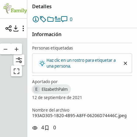
Detalles
Árbol genealógico
Buscar
Recuerdos
0
Sin título
Información
Personas etiquetadas
Haz clic en un rostro para etiquetar a
una persona.
Aportado por
ElizabethPalm
E
12 de septiembre de 2021
Nombre del archivo
193AD305-1B20-4B95-A8FF-06206D74446C.jpeg
4
0