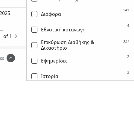
141
2025
Διάφορα
4
Εθνοτική καταγωγή
of 1
327
Επικύρωση Διαθήκης &
Δικαστήριο
2
ss
Εφημερίδες
3
Ιστορία
6
Κατάλογοι
54
Κυβερνητικό αρχείο
320
Μετανάστευση & Πολιτογράφηση