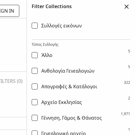
Filter Collections
IGN IN
Συλλογές εικόνων
Τύπος Συλλογής
5
Άλλο
5
Ανθολογία Γενεαλογιών
FILTERS (0)
322
Απογραφές & Κατάλογοι
2
Αρχείο Εκκλησίας
d
Image Availability
1,971
Γέννηση, Γάμος & Θάνατος
1
Γενεαλογικό αρχείο