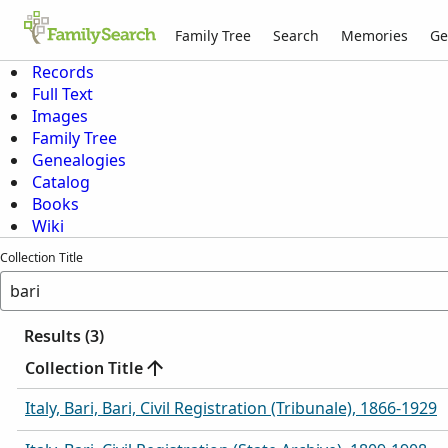
Family Tree
Search
Memories
Ge
Records
Full Text
Images
Family Tree
Genealogies
Catalog
Books
Wiki
Collection Title
Results (3)
Collection Title
More
Italy, Bari, Bari, Civil Registration (Tribunale), 1866-1929
More