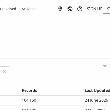
SIGN UP
S
t Involved
Activities
Column headers with buttons are sortable.
Records
Last Update
104,150
24 June 2026