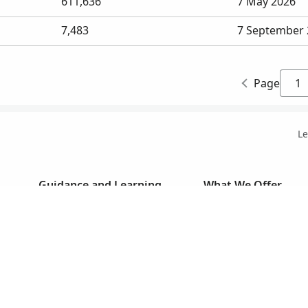
611,636
7 May 2026
7,483
7 September 
Page
Le
Guidance and Learning
What We Offer
Getting Started
Family Tree
RootsTech Conference
Genealogy Records
What's New
Family Photo Sharing
Learning Center
Family Activities
Genealogy Research Wiki
Learning Resources
YouTube Channel
Research Guidance