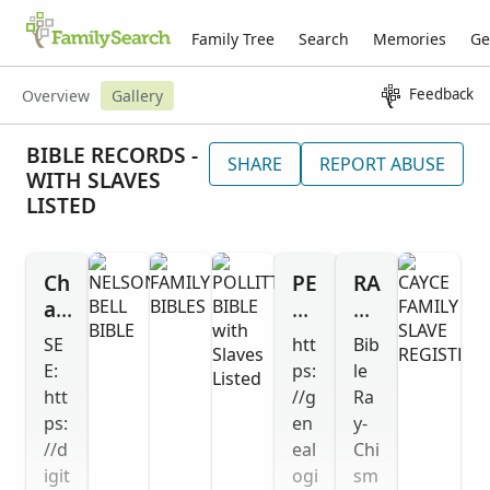
Family Tree
Search
Memories
Ge
Feedback
Overview
Gallery
BIBLE RECORDS -
SHARE
REPORT ABUSE
WITH SLAVES
LISTED
Ch
PE
RA
arl
A
Y
es
C
C
SE
htt
Bib
an
H
HI
E:
ps:
le
d
FA
S
htt
//g
Ra
Eli
M
M
ps:
en
y-
za
IL
FA
//d
eal
Chi
be
Y
M
igit
ogi
sm