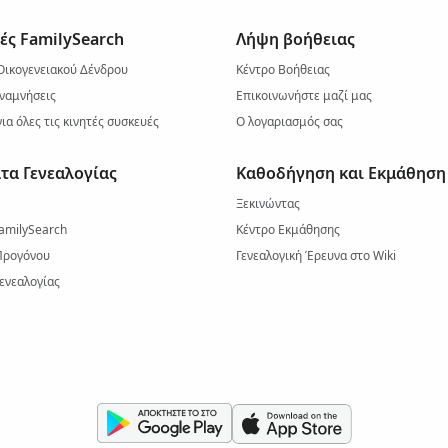
ές FamilySearch
Λήψη βοήθειας
Οικογενειακού Δένδρου
Κέντρο Βοήθειας
ναμνήσεις
Επικοινωνήστε μαζί μας
ια όλες τις κινητές συσκευές
Ο λογαριασμός σας
τα Γενεαλογίας
Καθοδήγηση και Εκμάθηση
Ξεκινώντας
amilySearch
Κέντρο Εκμάθησης
Προγόνου
Γενεαλογική Έρευνα στο Wiki
ενεαλογίας