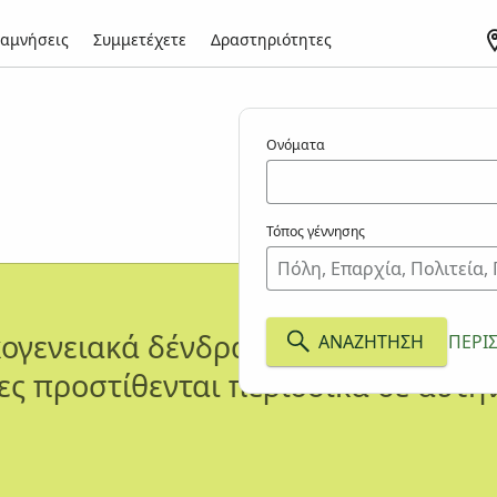
αμνήσεις
Συμμετέχετε
Δραστηριότητες
Ονόματα
Τόπος γέννησης
ογενειακά δένδρα που δημιουργήθ
ΑΝΑΖΉΤΗΣΗ
ΠΕΡΙ
ες προστίθενται περιοδικά σε αυτήν