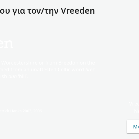
υ για τον/την Vreeden
en
n Worcestershire or from Breedon on the
 named from an unattested Celtic word
brez
lish
dūn
‘hill’.
Vre
N
trick Hanks 2003, 2006.
ΜΆ