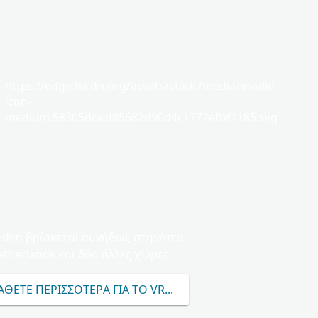
https://edge.fscdn.org/assets/static/media/invalid-
icon-
medium.58305dded85682d90d4c1772efbf1185.svg
eden βρίσκεται συνήθως στην/στο
etherlands και δύο άλλες χώρες.
ΘΕΤΕ ΠΕΡΙΣΣΌΤΕΡΑ ΓΙΑ ΤΟ VREEDEN