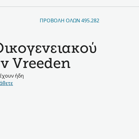
ΠΡΟΒΟΛΉ ΌΛΩΝ 495.282
Οικογενειακού
ην Vreeden
 έχουν ήδη
άθετε