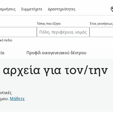
αμνήσεις
Συμμετέχετε
Δραστηριότητες
Τόπος που έζησε
Έτος γεννήσεως
κό πεδίο
εία
Προφίλ οικογενειακού δέντρου
 αρχεία για τον/την
ντικές
όμου.
Μάθετε