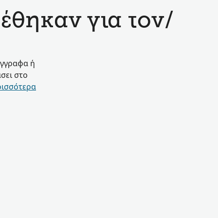
έθηκαν για τον/
έγγραφα ή
σει στο
ρισσότερα