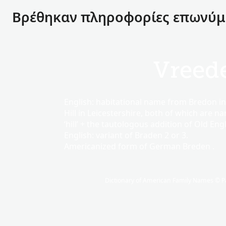
Βρέθηκαν πληροφορίες επωνύμο
Vreed
English: habitational name from Bredon i
Hill in Leicestershire, both of which are
‘hill’ + the tautologous addition of Old Eng
English: variant of Braden 2 or 3.
Americanized form of German Breden .
Dictionary of American Family Names © Pa