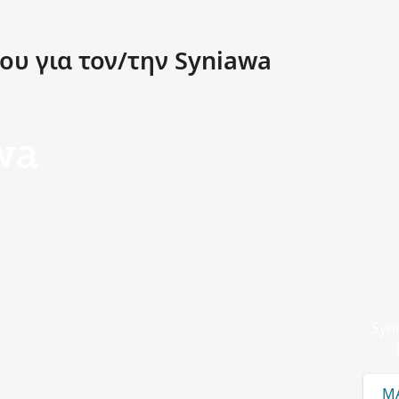
υ για τον/την Syniawa
wa
Syn
ΜΆ