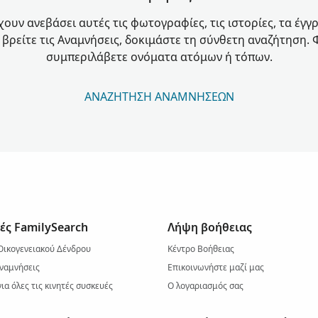
χουν ανεβάσει αυτές τις φωτογραφίες, τις ιστορίες, τα έγγ
α βρείτε τις Αναμνήσεις, δοκιμάστε τη σύνθετη αναζήτηση. 
συμπεριλάβετε ονόματα ατόμων ή τόπων.
ΑΝΑΖΉΤΗΣΗ ΑΝΑΜΝΉΣΕΩΝ
ές FamilySearch
Λήψη βοήθειας
Οικογενειακού Δένδρου
Κέντρο Βοήθειας
ναμνήσεις
Επικοινωνήστε μαζί μας
ια όλες τις κινητές συσκευές
Ο λογαριασμός σας