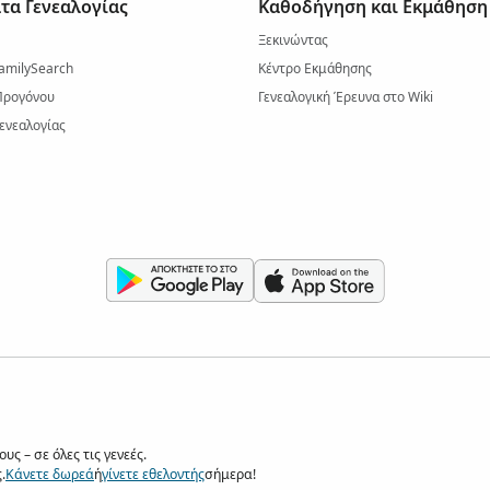
τα Γενεαλογίας
Καθοδήγηση και Εκμάθηση
Ξεκινώντας
amilySearch
Κέντρο Εκμάθησης
Προγόνου
Γενεαλογική Έρευνα στο Wiki
ενεαλογίας
ς – σε όλες τις γενεές.
.
Κάνετε δωρεά
ή
γίνετε εθελοντής
σήμερα!