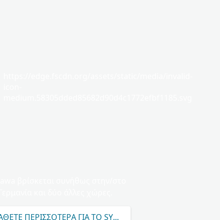
https://edge.fscdn.org/assets/static/media/invalid-
icon-
medium.58305dded85682d90d4c1772efbf1185.svg
iawa βρίσκεται συνήθως στην/στο
Γερμανία και δύο άλλες χώρες.
ΘΕΤΕ ΠΕΡΙΣΣΌΤΕΡΑ ΓΙΑ ΤΟ SYNIAWA