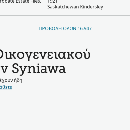
obate Estate Files,
1921
Saskatchewan Kindersley
ΠΡΟΒΟΛΉ ΌΛΩΝ 16.947
Οικογενειακού
ην Syniawa
 έχουν ήδη
άθετε