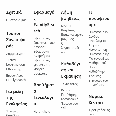
Σχετικά
Εφαρμογέ
Λήψη
Τι
ς
βοήθειας
προσφέρο
Η ιστορία μας
FamilySea
υμε
Κέντρο
rch
Βοήθειας
Οικογενειακό
Τρόποι
Επικοινωνήστε
Δένδρο
Εφαρμογές
Συνεισφο
μαζί μας
Γενεαλογικά
Οικογενειακού
Ο
ράς
Αρχεία
Δένδρου
λογαριασμός
Κοινοποίηση
Εφαρμογή
σας
Συμμετέχετε
Οικογενειακής
Αναμνήσεις
Φωτογραφίας
Τι είναι
Εφαρμογές
Μαθησιακοί
Καθοδήγη
Ευρετηρίαση
για όλες τις
Πόροι
κινητές
Εθελοντής
ση και
Καθοδήγηση
συσκευές
Εργαστήρια
Εκμάθηση
Έρευνας
FamilySearch
Σημασίες του
Ξεκινώντας
Βοηθήματ
Επωνύμου
Κέντρο
α
Για μέλη
Εκμάθησης
Νομικό
Γενεαλογί
της
Γενεαλογική
Κέντρο
ας
Εκκλησίας
Έρευνα στο
Wiki
Όροι χρήσεως
Έτοιμες
Κοιμητήρια
του
διατάξεις