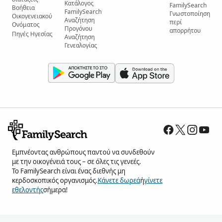
Κατάλογος
FamilySearch
Βοήθεια
FamilySearch
Γνωστοποίηση
Οικογενειακού
Αναζήτηση
περί
Ονόματος
Προγόνου
απορρήτου
Πηγές Ηγεσίας
Αναζήτηση
Γενεαλογίας
Εμπνέοντας ανθρώπους παντού να συνδεθούν
με την οικογένειά τους – σε όλες τις γενεές.
Το FamilySearch είναι ένας διεθνής μη
κερδοσκοπικός οργανισμός.
Κάνετε δωρεά
ή
γίνετε
εθελοντής
σήμερα!