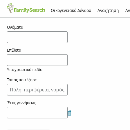
Οικογενειακό Δένδρο
Αναζήτηση
Αν
Αποτελέσματα για τον/την ozgan
Ονόματα
Επίθετα
Υποχρεωτικό πεδίο
Τόπος που έζησε
Έτος γεννήσεως