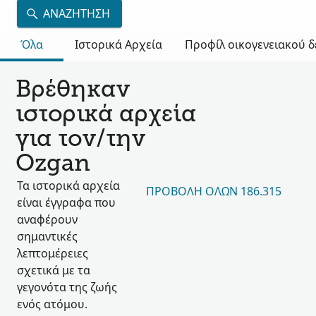
ΑΝΑΖΉΤΗΣΗ
Όλα
Ιστορικά Αρχεία
Προφίλ οικογενειακού 
Βρέθηκαν
ιστορικά αρχεία
για τον/την
Ozgan
Τα ιστορικά αρχεία
ΠΡΟΒΟΛΉ ΌΛΩΝ 186.315
είναι έγγραφα που
αναφέρουν
σημαντικές
λεπτομέρειες
σχετικά με τα
γεγονότα της ζωής
ενός ατόμου.