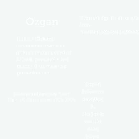
https://edge.fscdn.org/as
Ozgan
icon-
medium.58305dded85682
Turkish (
Özkan
):
ornamental name or
nickname composed of
öz
‘real, genuine’ +
kan
‘blood’, thus meaning
‘pure-blooded’.
Ozgan
βρίσκεται
Dictionary of American Family
συνήθως
Names © Patrick Hanks 2003, 2006.
σε
Σλοβακία
και μία
άλλη
χώρα.