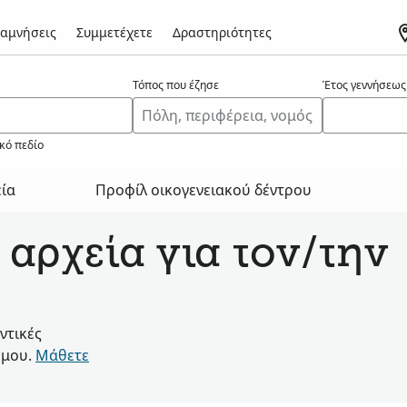
αμνήσεις
Συμμετέχετε
Δραστηριότητες
Τόπος που έζησε
Έτος γεννήσεως
κό πεδίο
εία
Προφίλ οικογενειακού δέντρου
 αρχεία για τον/την
ντικές
όμου.
Μάθετε