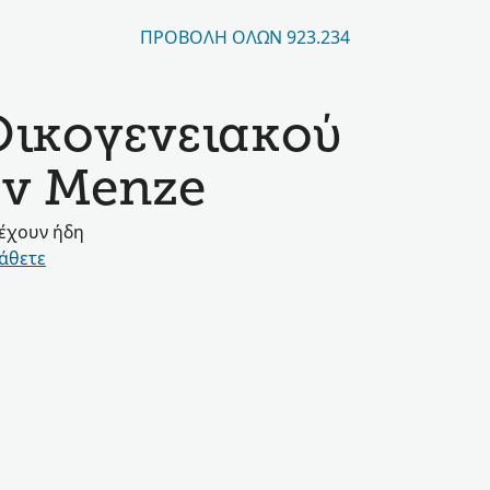
ΠΡΟΒΟΛΉ ΌΛΩΝ 923.234
Οικογενειακού
ην Menze
 έχουν ήδη
άθετε