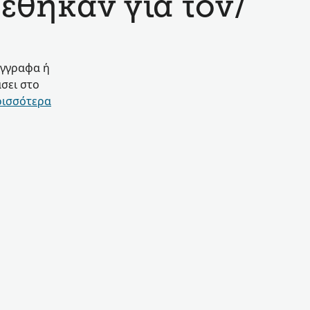
έθηκαν για τον/
έγγραφα ή
σει στο
ρισσότερα