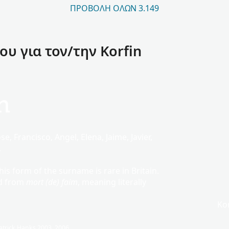
ΠΡΟΒΟΛΉ ΌΛΩΝ 3.149
 για τον/την Korfin
n
, Francisco, Angel, Elena, Jaime, Javier,
.
This form of the surname is rare in Britain.
ed from
mort (de) faim
, meaning literally
Ko
trick Hanks 2003, 2006.