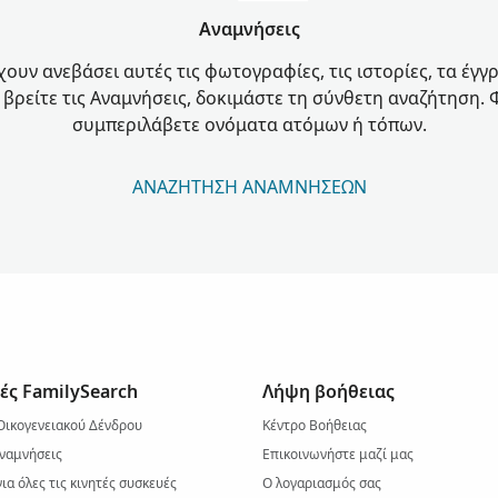
Αναμνήσεις
χουν ανεβάσει αυτές τις φωτογραφίες, τις ιστορίες, τα έγγ
α βρείτε τις Αναμνήσεις, δοκιμάστε τη σύνθετη αναζήτηση. 
συμπεριλάβετε ονόματα ατόμων ή τόπων.
ΑΝΑΖΉΤΗΣΗ ΑΝΑΜΝΉΣΕΩΝ
ές FamilySearch
Λήψη βοήθειας
Οικογενειακού Δένδρου
Κέντρο Βοήθειας
ναμνήσεις
Επικοινωνήστε μαζί μας
ια όλες τις κινητές συσκευές
Ο λογαριασμός σας