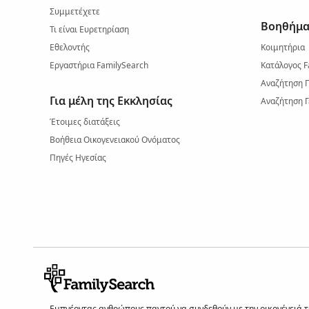
Συμμετέχετε
Βοηθήμα
Τι είναι Ευρετηρίαση
Εθελοντής
Κοιμητήρια
Εργαστήρια FamilySearch
Κατάλογος F
Αναζήτηση 
Για μέλη της Εκκλησίας
Αναζήτηση Γ
Έτοιμες διατάξεις
Βοήθεια Οικογενειακού Ονόματος
Πηγές Ηγεσίας
Εμπνέοντας ανθρώπους παντού να συνδεθούν με την οικογένειά του