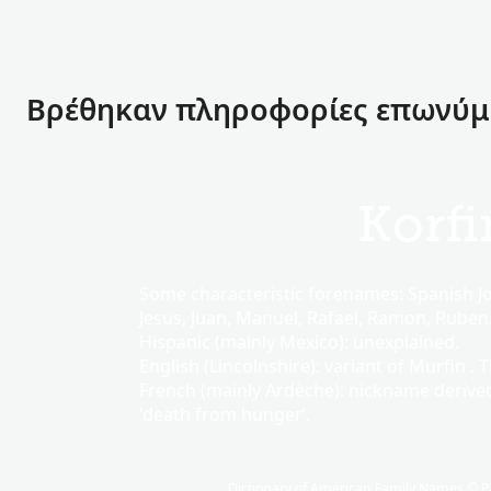
Βρέθηκαν πληροφορίες επωνύμου
Korfi
Some characteristic forenames: Spanish Jose
Jesus, Juan, Manuel, Rafael, Ramon, Ruben
Hispanic (mainly Mexico): unexplained.
English (Lincolnshire): variant of Murfin . 
French (mainly Ardèche): nickname deriv
‘death from hunger’.
Dictionary of American Family Names © Pa