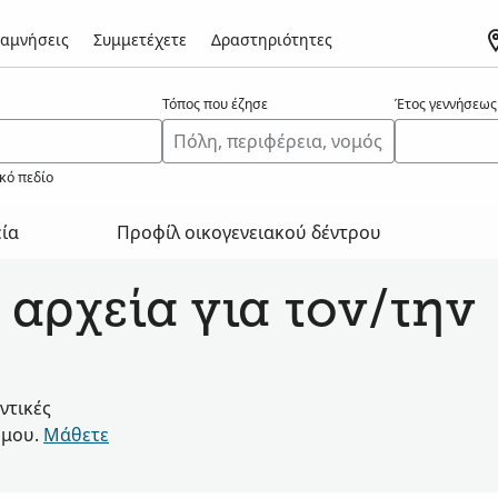
αμνήσεις
Συμμετέχετε
Δραστηριότητες
Τόπος που έζησε
Έτος γεννήσεως
κό πεδίο
εία
Προφίλ οικογενειακού δέντρου
 αρχεία για τον/την
ντικές
όμου.
Μάθετε