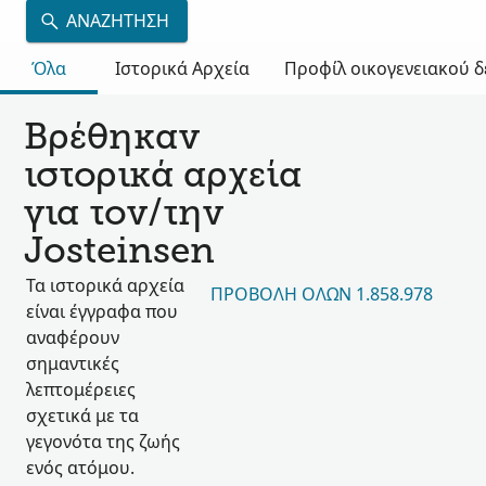
ΑΝΑΖΉΤΗΣΗ
Όλα
Ιστορικά Αρχεία
Προφίλ οικογενειακού 
Βρέθηκαν
ιστορικά αρχεία
για τον/την
Josteinsen
Τα ιστορικά αρχεία
ΠΡΟΒΟΛΉ ΌΛΩΝ 1.858.978
είναι έγγραφα που
αναφέρουν
σημαντικές
λεπτομέρειες
σχετικά με τα
γεγονότα της ζωής
ενός ατόμου.