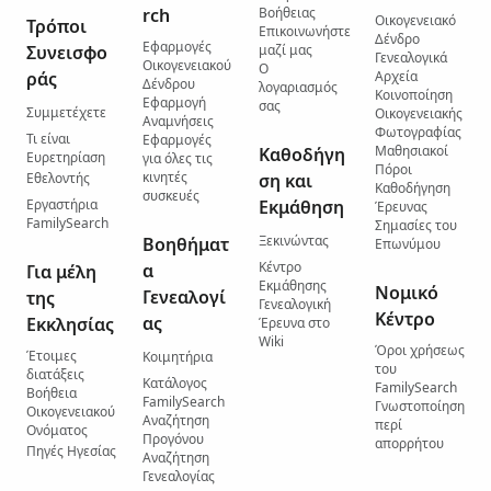
rch
Βοήθειας
Οικογενειακό
Τρόποι
Επικοινωνήστε
Δένδρο
Εφαρμογές
Συνεισφο
μαζί μας
Γενεαλογικά
Οικογενειακού
Ο
ράς
Αρχεία
Δένδρου
λογαριασμός
Κοινοποίηση
Εφαρμογή
σας
Συμμετέχετε
Οικογενειακής
Αναμνήσεις
Φωτογραφίας
Τι είναι
Εφαρμογές
Μαθησιακοί
Καθοδήγη
Ευρετηρίαση
για όλες τις
Πόροι
κινητές
Εθελοντής
ση και
Καθοδήγηση
συσκευές
Εργαστήρια
Εκμάθηση
Έρευνας
FamilySearch
Σημασίες του
Ξεκινώντας
Βοηθήματ
Επωνύμου
Κέντρο
α
Για μέλη
Εκμάθησης
Νομικό
Γενεαλογί
της
Γενεαλογική
Κέντρο
ας
Εκκλησίας
Έρευνα στο
Wiki
Όροι χρήσεως
Έτοιμες
Κοιμητήρια
του
διατάξεις
Κατάλογος
FamilySearch
Βοήθεια
FamilySearch
Γνωστοποίηση
Οικογενειακού
Αναζήτηση
περί
Ονόματος
Προγόνου
απορρήτου
Πηγές Ηγεσίας
Αναζήτηση
Γενεαλογίας