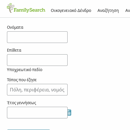
Οικογενειακό Δένδρο
Αναζήτηση
Αν
Αποτελέσματα για τον/την josteinsen
Ονόματα
Επίθετα
Υποχρεωτικό πεδίο
Τόπος που έζησε
Έτος γεννήσεως