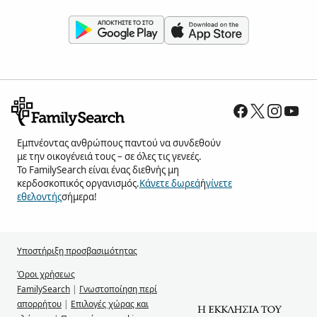
Εμπνέοντας ανθρώπους παντού να συνδεθούν
με την οικογένειά τους – σε όλες τις γενεές.
Το FamilySearch είναι ένας διεθνής μη
κερδοσκοπικός οργανισμός.
Κάνετε δωρεά
ή
γίνετε
εθελοντής
σήμερα!
Υποστήριξη προσβασιμότητας
Όροι χρήσεως
FamilySearch
|
Γνωστοποίηση περί
απορρήτου
|
Επιλογές χώρας και