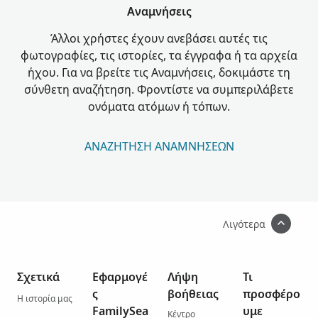
Αναμνήσεις
Άλλοι χρήστες έχουν ανεβάσει αυτές τις
φωτογραφίες, τις ιστορίες, τα έγγραφα ή τα αρχεία
ήχου. Για να βρείτε τις Αναμνήσεις, δοκιμάστε τη
σύνθετη αναζήτηση. Φροντίστε να συμπεριλάβετε
ονόματα ατόμων ή τόπων.
ΑΝΑΖΉΤΗΣΗ ΑΝΑΜΝΉΣΕΩΝ
Λιγότερα
Σχετικά
Εφαρμογέ
Λήψη
Τι
ς
βοήθειας
προσφέρο
Η ιστορία μας
FamilySea
υμε
Κέντρο