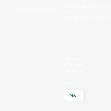
https://edge.fscdn.org/as
Josteinsen
icon-
medium.58305dded85682
Josteinsen
βρίσκεται
συνήθως
στο
Νορβηγία.
ΜΆΘΕΤΕ ΠΕΡΙΣΣΌΤΕΡΑ