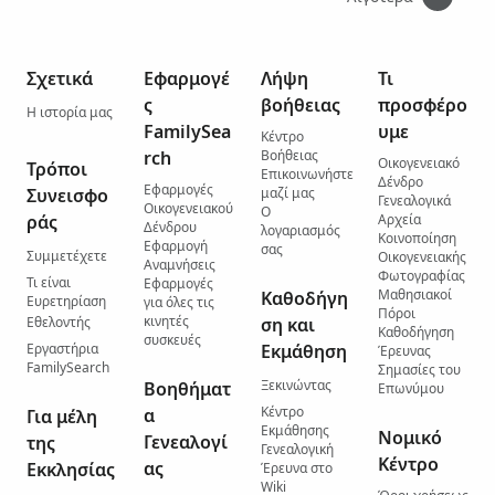
Σχετικά
Εφαρμογέ
Λήψη
Τι
ς
βοήθειας
προσφέρο
Η ιστορία μας
FamilySea
υμε
Κέντρο
rch
Βοήθειας
Οικογενειακό
Τρόποι
Επικοινωνήστε
Δένδρο
Εφαρμογές
Συνεισφο
μαζί μας
Γενεαλογικά
Οικογενειακού
Ο
ράς
Αρχεία
Δένδρου
λογαριασμός
Κοινοποίηση
Εφαρμογή
σας
Συμμετέχετε
Οικογενειακής
Αναμνήσεις
Φωτογραφίας
Τι είναι
Εφαρμογές
Μαθησιακοί
Καθοδήγη
Ευρετηρίαση
για όλες τις
Πόροι
κινητές
Εθελοντής
ση και
Καθοδήγηση
συσκευές
Εργαστήρια
Εκμάθηση
Έρευνας
FamilySearch
Σημασίες του
Ξεκινώντας
Βοηθήματ
Επωνύμου
Κέντρο
α
Για μέλη
Εκμάθησης
Νομικό
Γενεαλογί
της
Γενεαλογική
Κέντρο
ας
Εκκλησίας
Έρευνα στο
Wiki