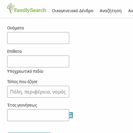
Οικογενειακό Δένδρο
Αναζήτηση
Αν
Αποτελέσματα για τον/την chofre
Ονόματα
Επίθετα
Υποχρεωτικό πεδίο
Τόπος που έζησε
Έτος γεννήσεως