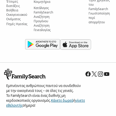
Όροι χρήσεως
Έτοιμες
Κοιμητήρια
του
διατάξεις
Κατάλογος
FamilySearch
Βοήθεια
FamilySearch
Γνωστοποίηση
Οικογενειακού
Αναζήτηση
περί
Ονόματος
Προγόνου
απορρήτου
Πηγές Ηγεσίας
Αναζήτηση
Γενεαλογίας
Εμπνέοντας ανθρώπους παντού να συνδεθούν
με την οικογένειά τους – σε όλες τις γενεές.
Το FamilySearch είναι ένας διεθνής μη
κερδοσκοπικός οργανισμός.
Κάνετε δωρεά
ή
γίνετε
εθελοντής
σήμερα!