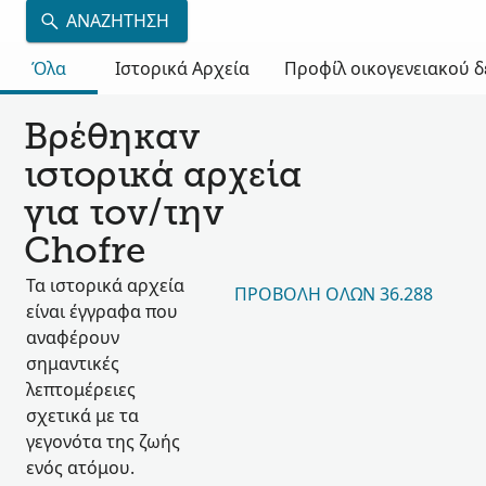
ΑΝΑΖΉΤΗΣΗ
Όλα
Ιστορικά Αρχεία
Προφίλ οικογενειακού 
Βρέθηκαν
ιστορικά αρχεία
για τον/την
Chofre
Τα ιστορικά αρχεία
ΠΡΟΒΟΛΉ ΌΛΩΝ 36.288
είναι έγγραφα που
αναφέρουν
σημαντικές
λεπτομέρειες
σχετικά με τα
γεγονότα της ζωής
ενός ατόμου.