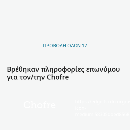
ΠΡΟΒΟΛΉ ΌΛΩΝ 17
Βρέθηκαν πληροφορίες επωνύμου
για τον/την Chofre
https://edge.fscdn.org/as
Chofre
icon-
medium.58305dded85682