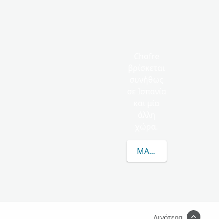
Chofre
βρίσκεται
συνήθως
σε Ισπανία
και μία
άλλη
χώρα.
ΜΆΘΕΤΕ ΠΕΡΙΣΣΌΤΕΡΑ
Λιγότερα