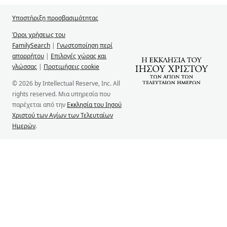
Υποστήριξη προσβασιμότητας
Όροι χρήσεως του
FamilySearch
|
Γνωστοποίηση περί
απορρήτου
|
Επιλογές χώρας και
γλώσσας
|
Προτιμήσεις cookie
© 2026 by Intellectual Reserve, Inc. All
rights reserved. Μια υπηρεσία που
παρέχεται από την
Εκκλησία του Ιησού
Χριστού των Αγίων των Τελευταίων
Ημερών
.