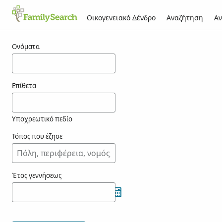
Οικογενειακό Δένδρο
Αναζήτηση
Αν
Αποτελέσματα για τον/την adobo
Ονόματα
Επίθετα
Υποχρεωτικό πεδίο
Τόπος που έζησε
Έτος γεννήσεως