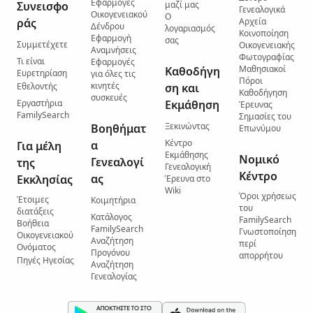
Εφαρμογές
Συνεισφο
μαζί μας
Γενεαλογικά
Οικογενειακού
Ο
ράς
Αρχεία
Δένδρου
λογαριασμός
Κοινοποίηση
Εφαρμογή
σας
Συμμετέχετε
Οικογενειακής
Αναμνήσεις
Φωτογραφίας
Τι είναι
Εφαρμογές
Μαθησιακοί
Καθοδήγη
Ευρετηρίαση
για όλες τις
Πόροι
κινητές
Εθελοντής
ση και
Καθοδήγηση
συσκευές
Εργαστήρια
Εκμάθηση
Έρευνας
FamilySearch
Σημασίες του
Ξεκινώντας
Βοηθήματ
Επωνύμου
Κέντρο
α
Για μέλη
Εκμάθησης
Νομικό
Γενεαλογί
της
Γενεαλογική
Κέντρο
ας
Εκκλησίας
Έρευνα στο
Wiki
Όροι χρήσεως
Έτοιμες
Κοιμητήρια
του
διατάξεις
Κατάλογος
FamilySearch
Βοήθεια
FamilySearch
Γνωστοποίηση
Οικογενειακού
Αναζήτηση
περί
Ονόματος
Προγόνου
απορρήτου
Πηγές Ηγεσίας
Αναζήτηση
Γενεαλογίας