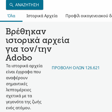
ΑΝΑΖΉΤΗΣΗ
Όλα
Ιστορικά Αρχεία
Προφίλ οικογενειακού 
Βρέθηκαν
ιστορικά αρχεία
για τον/την
Adobo
Τα ιστορικά αρχεία
ΠΡΟΒΟΛΉ ΌΛΩΝ 126.621
είναι έγγραφα που
αναφέρουν
σημαντικές
λεπτομέρειες
σχετικά με τα
γεγονότα της ζωής
ενός ατόμου.