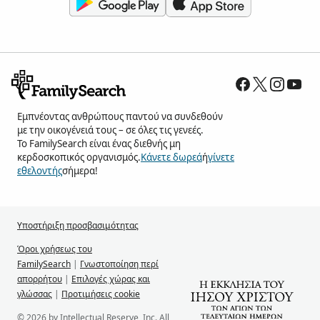
Εμπνέοντας ανθρώπους παντού να συνδεθούν
με την οικογένειά τους – σε όλες τις γενεές.
Το FamilySearch είναι ένας διεθνής μη
κερδοσκοπικός οργανισμός.
Κάνετε δωρεά
ή
γίνετε
εθελοντής
σήμερα!
Υποστήριξη προσβασιμότητας
Όροι χρήσεως του
FamilySearch
|
Γνωστοποίηση περί
απορρήτου
|
Επιλογές χώρας και
γλώσσας
|
Προτιμήσεις cookie
© 2026 by Intellectual Reserve, Inc. All