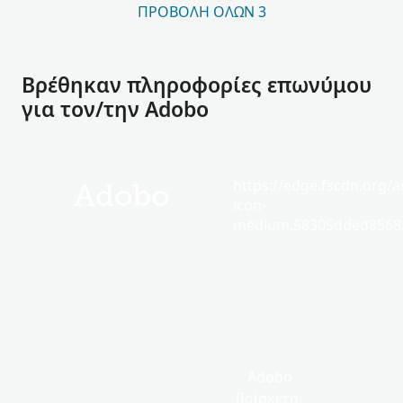
ΠΡΟΒΟΛΉ ΌΛΩΝ 3
Βρέθηκαν πληροφορίες επωνύμου
για τον/την Adobo
https://edge.fscdn.org/as
Adobo
icon-
medium.58305dded85682
Adobo
βρίσκεται