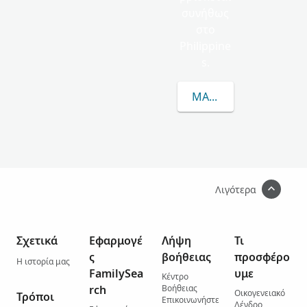
συνήθως
στο
Philippine
s.
ΜΆΘΕΤΕ ΠΕΡΙΣΣΌΤΕΡΑ
Λιγότερα
Σχετικά
Εφαρμογέ
Λήψη
Τι
ς
βοήθειας
προσφέρο
Η ιστορία μας
FamilySea
υμε
Κέντρο
rch
Βοήθειας
Οικογενειακό
Τρόποι
Επικοινωνήστε
Δένδρο