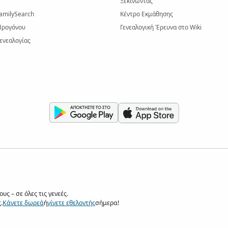
Ξεκινώντας
amilySearch
Κέντρο Εκμάθησης
Προγόνου
Γενεαλογική Έρευνα στο Wiki
ενεαλογίας
ς – σε όλες τις γενεές.
.
Κάνετε δωρεά
ή
γίνετε εθελοντής
σήμερα!