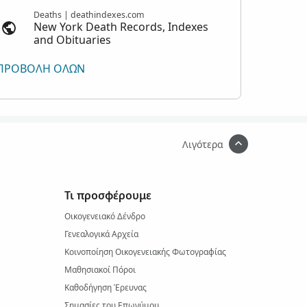
Deaths | deathindexes.com
New York Death Records, Indexes
and Obituaries
ΠΡΟΒΟΛΉ ΌΛΩΝ
Λιγότερα
Τι προσφέρουμε
Οικογενειακό Δένδρο
Γενεαλογικά Αρχεία
Κοινοποίηση Οικογενειακής Φωτογραφίας
Μαθησιακοί Πόροι
Καθοδήγηση Έρευνας
Σημασίες του Επωνύμου