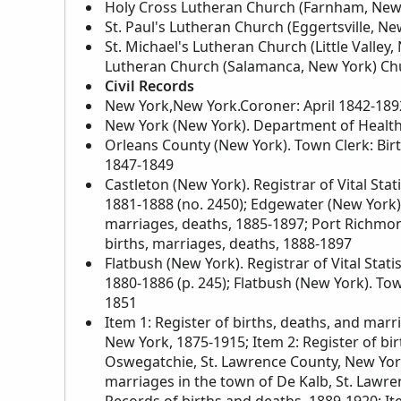
Holy Cross Lutheran Church (Farnham, New 
St. Paul's Lutheran Church (Eggertsville, N
St. Michael's Lutheran Church (Little Valley
Lutheran Church (Salamanca, New York) Ch
Civil Records
New York,New York.Coroner: April 1842-189
New York (New York). Department of Health
Orleans County (New York). Town Clerk: Bir
1847-1849
Castleton (New York). Registrar of Vital Sta
1881-1888 (no. 2450); Edgewater (New York). R
marriages, deaths, 1885-1897; Port Richmond 
births, marriages, deaths, 1888-1897
Flatbush (New York). Registrar of Vital Stati
1880-1886 (p. 245); Flatbush (New York). Tow
1851
Item 1: Register of births, deaths, and marr
New York, 1875-1915; Item 2: Register of bi
Oswegatchie, St. Lawrence County, New York,
marriages in the town of De Kalb, St. Lawre