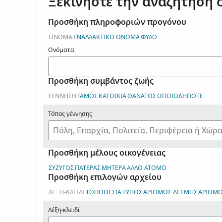
Ξεκινήστε την αναζήτησή 
Προσθήκη πληροφοριών προγόνου
ΌΝΟΜΑ
ΕΝΑΛΛΑΚΤΙΚΌ ΌΝΟΜΑ
ΦΎΛΟ
Ονόματα
Προσθήκη συμβάντος ζωής
ΓΈΝΝΗΣΗ
ΓΆΜΟΣ
ΚΑΤΟΙΚΊΑ
ΘΆΝΑΤΟΣ
ΟΠΟΙΟΔΉΠΟΤΕ
Τόπος γέννησης
Προσθήκη μέλους οικογένειας
ΣΎΖΥΓΟΣ
ΠΑΤΈΡΑΣ
ΜΗΤΈΡΑ
ΆΛΛΟ ΆΤΟΜΟ
Προσθήκη επιλογών αρχείου
ΛΈΞΗ-ΚΛΕΙΔΊ
ΤΟΠΟΘΕΣΊΑ
ΤΎΠΟΣ
ΑΡΙΘΜΌΣ ΔΈΣΜΗΣ
ΑΡΙΘΜΌΣ
Λέξη-κλειδί