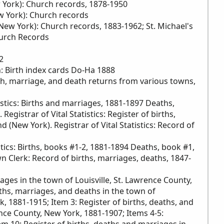
York): Church records, 1878-1950
ew York): Church records
, New York): Church records, 1883-1962; St. Michael's
urch Records
2
: Birth index cards Do-Ha 1888
th, marriage, and death returns from various towns,
tistics: Births and marriages, 1881-1897 Deaths,
egistrar of Vital Statistics: Register of births,
(New York). Registrar of Vital Statistics: Record of
stics: Births, books #1-2, 1881-1894 Deaths, book #1,
n Clerk: Record of births, marriages, deaths, 1847-
iages in the town of Louisville, St. Lawrence County,
rths, marriages, and deaths in the town of
 1881-1915; Item 3: Register of births, deaths, and
nce County, New York, 1881-1907; Items 4-5: