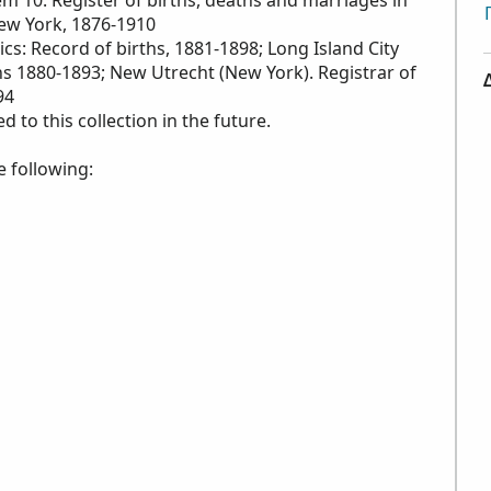
em 10: Register of births, deaths and marriages in
New York, 1876-1910
tics: Record of births, 1881-1898; Long Island City
rths 1880-1893; New Utrecht (New York). Registrar of
94
to this collection in the future.
e following: