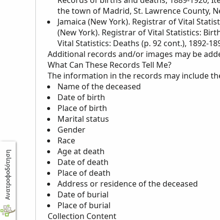
Records of births and deaths, 1889-1920; It
the town of Madrid, St. Lawrence County, 
Jamaica (New York). Registrar of Vital Statis
(New York). Registrar of Vital Statistics: Bi
Vital Statistics: Deaths (p. 92 cont.), 1892-18
Additional records and/or images may be added 
What Can These Records Tell Me?
The information in the records may include th
Name of the deceased
Date of birth
Place of birth
Marital status
Gender
Race
Age at death
Ανατροφοδότηση
Date of death
Place of death
Address or residence of the deceased
Date of burial
Place of burial
Collection Content