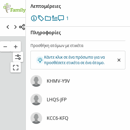
Λεπτομέρειες
1
WESTOVER FAMILY REGISTER
Πληροφορίες
Προσθήκη ατόμων με ετικέτα
Κάντε κλικ σε ένα πρόσωπο για να
προσθέσετε ετικέτα σε ένα άτομο.
KHMV-Y9V
LHQS-JFP
KCC6-KFQ