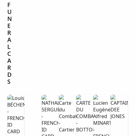
F
U
N
E
R
A
L
C
A
R
D
S