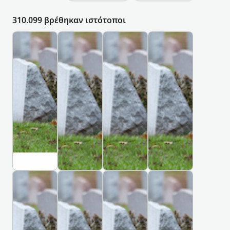
310.099 βρέθηκαν ιστότοποι
Κ
Κ
Κ
Κ
Ο
Ο
Ο
Ο
Ι
Ι
Ι
Ι
Μ
Μ
Μ
Μ
Η
Η
Η
Η
Τ
Τ
Τ
Τ
Ή
Ή
Ή
Ή
Ρ
Ρ
Ρ
Ρ
Ι
Ι
Ι
Ι
Ο
Ο
Ο
Ο
매
สุ
동
#
일
ส
산
0
상
า
의
2
c
D
K
조
น
료
C
h
a
h
i
e
a
บ้
원
e
a
g
r
า
장
m
Κ
Κ
Κ
Κ
n
u
k
น
례
e
Ο
Ο
Ο
Ο
g
,
i
อุ
식
t
Ι
Ι
Ι
Ι
m
K
v
โ
장
e
Μ
Μ
Μ
Μ
a
o
,
Η
Η
Η
Η
ม
동
r
i
r
K
Τ
Τ
Τ
Τ
ง
산
y
,
e
h