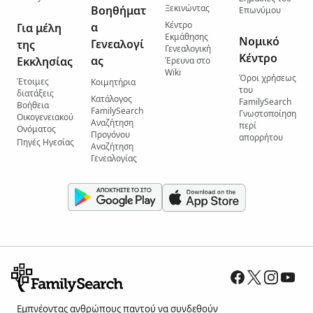
Ξεκινώντας
Βοηθήματ
Επωνύμου
Κέντρο
α
Για μέλη
Εκμάθησης
Νομικό
Γενεαλογί
της
Γενεαλογική
Κέντρο
ας
Εκκλησίας
Έρευνα στο
Wiki
Όροι χρήσεως
Έτοιμες
Κοιμητήρια
του
διατάξεις
Κατάλογος
FamilySearch
Βοήθεια
FamilySearch
Γνωστοποίηση
Οικογενειακού
Αναζήτηση
περί
Ονόματος
Προγόνου
απορρήτου
Πηγές Ηγεσίας
Αναζήτηση
Γενεαλογίας
Εμπνέοντας ανθρώπους παντού να συνδεθούν