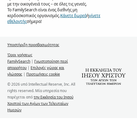
με την οικογένειά τους – σε όλες τις γενεές.
Το FamilySearch είναι ένας διεθνής μη
κερδοσκοπικός οργανισμός.
Κάνετε δωρεά
ή
γίνετε
εθελοντής
σήμερα!
Υποστήριξη προσβασιμότητας
Όροι χρήσεως
FamilySearch
|
Γνωστοποίηση περί
απορρήτου
|
Επιλογές χώρας και
γλώσσας
|
Προτιμήσεις cookie
© 2026 υπό Intellectual Reserve, Inc. All
rights reserved. Μία υπηρεσία που
παρέχεται από
την Εκκλησία του Ιησού
Χριστού των Αγίων των Τελευταίων
Ημερών