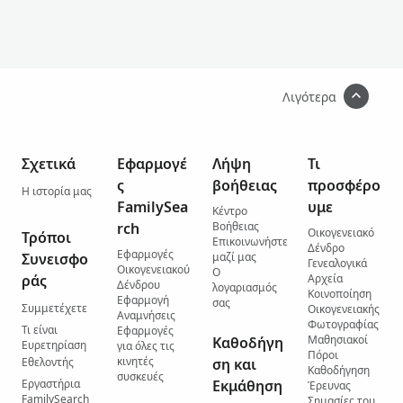
Λιγότερα
Σχετικά
Εφαρμογέ
Λήψη
Τι
ς
βοήθειας
προσφέρο
Η ιστορία μας
FamilySea
υμε
Κέντρο
rch
Βοήθειας
Οικογενειακό
Τρόποι
Επικοινωνήστε
Δένδρο
Εφαρμογές
Συνεισφο
μαζί μας
Γενεαλογικά
Οικογενειακού
Ο
ράς
Αρχεία
Δένδρου
λογαριασμός
Κοινοποίηση
Εφαρμογή
σας
Συμμετέχετε
Οικογενειακής
Αναμνήσεις
Φωτογραφίας
Τι είναι
Εφαρμογές
Μαθησιακοί
Καθοδήγη
Ευρετηρίαση
για όλες τις
Πόροι
κινητές
Εθελοντής
ση και
Καθοδήγηση
συσκευές
Εργαστήρια
Εκμάθηση
Έρευνας
FamilySearch
Σημασίες του