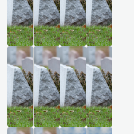
Ή
Ή
Ή
Ή
ค์
의
C
a
a
Ρ
Ρ
Ρ
Ρ
료
h
r
Ι
Ι
Ι
Ι
a
k
원
Ο
Ο
Ο
Ο
n
i
장
1
1
1
1
g
v
례
0
0
3
4
P
,
식
0
9
F
8
B
K
S
C
h
U
장
M
A
i
5
r
e
a
a
u
k
i
n
i
r
i
m
s
P
e
r
t
s
p
t
a
a
l
e
h
o
Κ
Κ
Κ
Κ
i
i
a
e
k
i
e
s
e
g
Ο
Ο
Ο
Ο
s
n
n
r
,
n
H
b
r
a
Ι
Ι
Ι
Ι
h
g
,
,
M
e
o
u
m
R
Μ
Μ
Μ
Μ
C
t
N
T
u
Η
Η
Η
Η
u
r
e
o
o
o
o
e
e
Τ
Τ
Τ
Τ
s
y
n
a
l
n
r
n
a
Ή
Ή
Ή
Ή
e
R
M
d
u
,
t
n
n
Ρ
Ρ
Ρ
Ρ
C
d
e
C
m
R
h
e
g
Ι
Ι
Ι
Ι
b
o
e
s
e
C
m
e
Ο
Ο
Ο
Ο
i
c
r
s
h
m
o
m
1
1
1
1
a
k
n
e
i
e
r
e
5
6
6
6
,
i
M
e
a
t
i
t
1
0
-
t
C
B
M
D
C
n
a
,
n
e
a
e
E
t
1
h
h
i
i
r
a
g
r
U
g
r
l
r
r
g
n
e
s
h
1
S
n
h
i
n
M
y
y
i
R
k
w
a
a
a
i
t
A
3
e
a
Κ
Κ
Ι
Ι