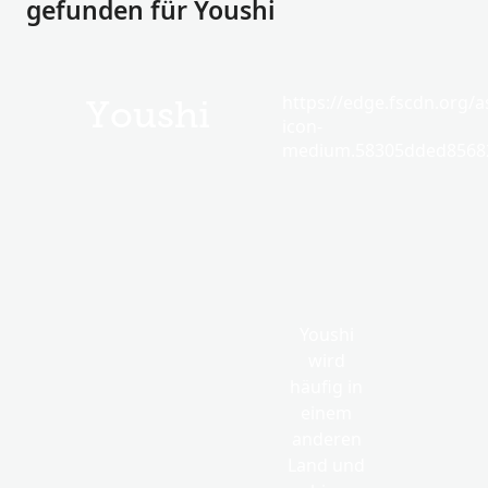
gefunden für Youshi
https://edge.fscdn.org/as
Youshi
icon-
medium.58305dded85682
Youshi
wird
häufig in
einem
anderen
Land und