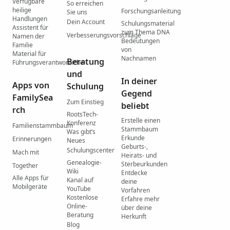
Verfügbare
So erreichen
heilige
Forschungsanleitung
Sie uns
Handlungen
Dein Account
Schulungsmaterial
Assistent für
zum Thema DNA
Verbesserungsvorschläge
Namen der
Bedeutungen
Familie
von
Material für
Nachnamen
Beratung
Führungsverantwortliche
und
In deiner
Apps von
Schulung
Gegend
FamilySea
Zum Einstieg
beliebt
rch
RootsTech-
Erstelle einen
Konferenz
Familienstammbaum
Stammbaum
Was gibtʼs
Erkunde
Erinnerungen
Neues
Geburts-,
Schulungscenter
Mach mit
Heirats- und
Genealogie-
Sterbeurkunden
Together
Wiki
Entdecke
Alle Apps für
Kanal auf
deine
Mobilgeräte
YouTube
Vorfahren
Kostenlose
Erfahre mehr
Online-
über deine
Beratung
Herkunft
Blog