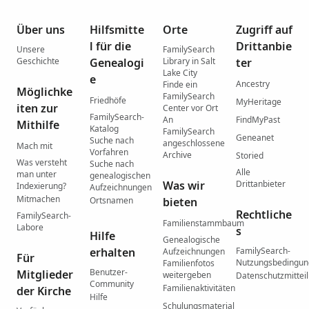
Über uns
Hilfsmitte
Orte
Zugriff auf
l für die
Drittanbie
Unsere
FamilySearch
Geschichte
Genealogi
Library in Salt
ter
Lake City
e
Ancestry
Finde ein
Möglichke
FamilySearch
Friedhöfe
MyHeritage
iten zur
Center vor Ort
FamilySearch-
An
FindMyPast
Mithilfe
Katalog
FamilySearch
Geneanet
Suche nach
angeschlossene
Mach mit
Vorfahren
Archive
Storied
Was versteht
Suche nach
Alle
man unter
genealogischen
Was wir
Drittanbieter
Indexierung?
Aufzeichnungen
Mitmachen
Ortsnamen
bieten
Rechtliche
FamilySearch-
Familienstammbaum
Labore
s
Hilfe
Genealogische
erhalten
FamilySearch-
Aufzeichnungen
Für
Nutzungsbedingu
Familienfotos
Benutzer-
Mitglieder
weitergeben
Datenschutzmittei
Community
Familienaktivitäten
der Kirche
Hilfe
Schulungsmaterial