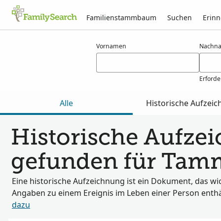
Familienstammbaum
Suchen
Erin
Ergebnisse für tammage
Vornamen
Nachn
Erforde
Alle
Historische Aufzei
Historische Aufze
gefunden für Tam
Eine historische Aufzeichnung ist ein Dokument, das wi
Angaben zu einem Ereignis im Leben einer Person enthä
dazu