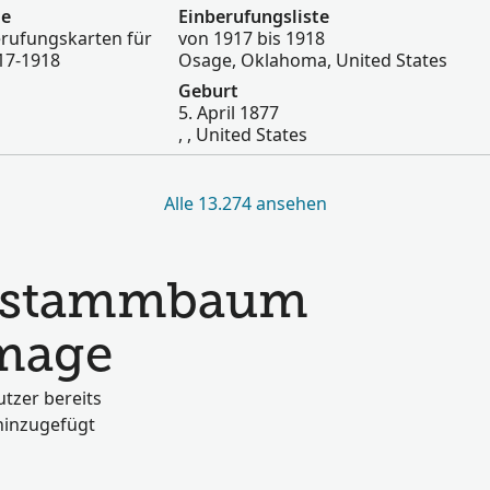
ge
Einberufungsliste
erufungskarten für
von 1917 bis 1918
17-1918
Osage, Oklahoma, United States
Geburt
5. April 1877
, , United States
Alle 13.274 ansehen
ienstammbaum
mage
tzer bereits
hinzugefügt