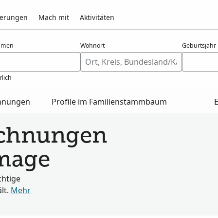
nerungen
Mach mit
Aktivitäten
amen
Wohnort
Geburtsjahr
rlich
chnungen
Profile im Familienstammbaum
ichnungen
mage
chtige
lt.
Mehr