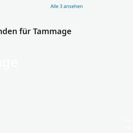
Alle 3 ansehen
nden für Tammage
ge
Tam
Län