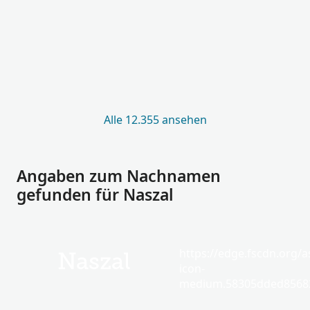
Alle 12.355 ansehen
Angaben zum Nachnamen
gefunden für Naszal
https://edge.fscdn.org/as
Naszal
icon-
medium.58305dded85682