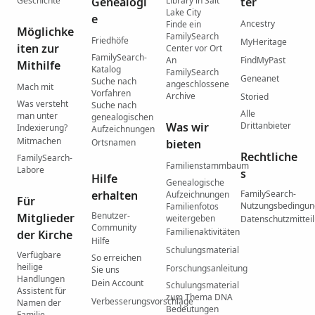
Geschichte
Genealogi
Library in Salt
ter
Lake City
e
Ancestry
Finde ein
Möglichke
FamilySearch
Friedhöfe
MyHeritage
iten zur
Center vor Ort
FamilySearch-
An
FindMyPast
Mithilfe
Katalog
FamilySearch
Geneanet
Suche nach
angeschlossene
Mach mit
Vorfahren
Archive
Storied
Was versteht
Suche nach
Alle
man unter
genealogischen
Was wir
Drittanbieter
Indexierung?
Aufzeichnungen
Mitmachen
Ortsnamen
bieten
Rechtliche
FamilySearch-
Familienstammbaum
Labore
s
Hilfe
Genealogische
erhalten
FamilySearch-
Aufzeichnungen
Für
Nutzungsbedingu
Familienfotos
Benutzer-
Mitglieder
weitergeben
Datenschutzmittei
Community
Familienaktivitäten
der Kirche
Hilfe
Schulungsmaterial
Verfügbare
So erreichen
heilige
Forschungsanleitung
Sie uns
Handlungen
Dein Account
Schulungsmaterial
Assistent für
zum Thema DNA
Verbesserungsvorschläge
Namen der
Bedeutungen
Familie