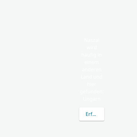
Naszal
wird
häufig in
einem
anderen
Land und
hier
gefunden:
Ungarn
Erfahren Sie mehr übe