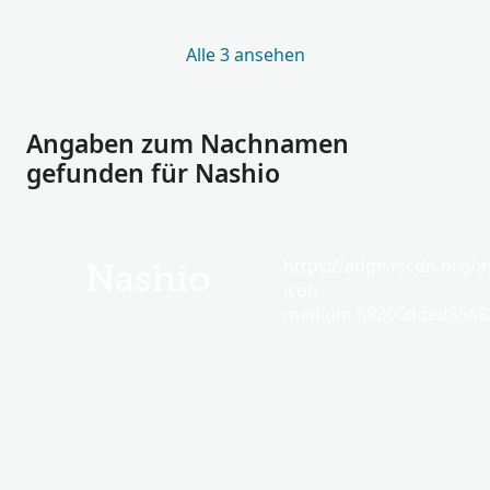
Alle 3 ansehen
Angaben zum Nachnamen
gefunden für Nashio
https://edge.fscdn.org/as
Nashio
icon-
medium.58305dded85682