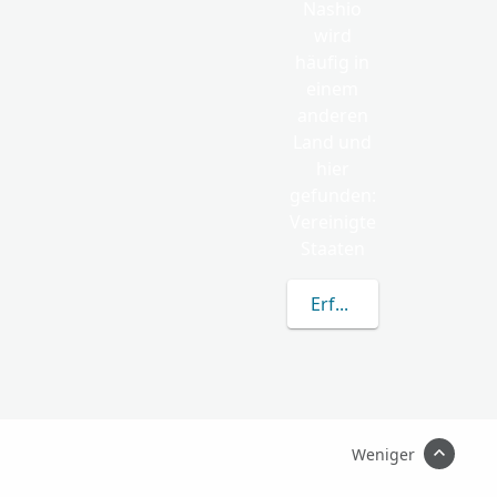
Nashio
wird
häufig in
einem
anderen
Land und
hier
gefunden:
Vereinigte
Staaten
Erfahren Sie mehr üb
Weniger