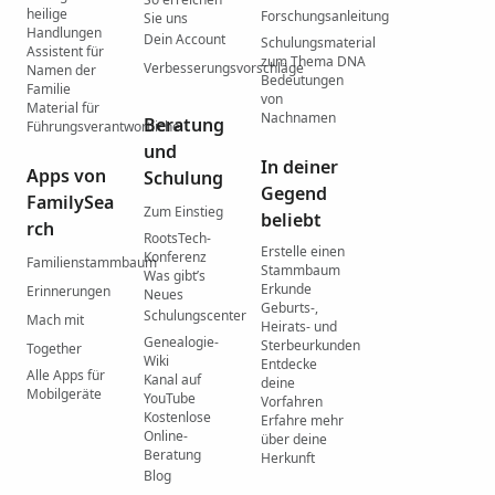
heilige
Forschungsanleitung
Sie uns
Handlungen
Dein Account
Schulungsmaterial
Assistent für
zum Thema DNA
Verbesserungsvorschläge
Namen der
Bedeutungen
Familie
von
Material für
Nachnamen
Beratung
Führungsverantwortliche
und
In deiner
Apps von
Schulung
Gegend
FamilySea
Zum Einstieg
beliebt
rch
RootsTech-
Erstelle einen
Konferenz
Familienstammbaum
Stammbaum
Was gibtʼs
Erkunde
Erinnerungen
Neues
Geburts-,
Schulungscenter
Mach mit
Heirats- und
Genealogie-
Sterbeurkunden
Together
Wiki
Entdecke
Alle Apps für
Kanal auf
deine
Mobilgeräte
YouTube
Vorfahren
Kostenlose
Erfahre mehr
Online-
über deine
Beratung
Herkunft
Blog