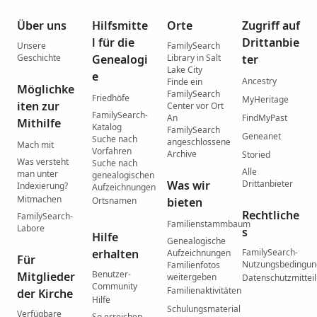
Über uns
Hilfsmitte
Orte
Zugriff auf
l für die
Drittanbie
Unsere
FamilySearch
Geschichte
Genealogi
Library in Salt
ter
Lake City
e
Ancestry
Finde ein
Möglichke
FamilySearch
Friedhöfe
MyHeritage
iten zur
Center vor Ort
FamilySearch-
An
FindMyPast
Mithilfe
Katalog
FamilySearch
Geneanet
Suche nach
angeschlossene
Mach mit
Vorfahren
Archive
Storied
Was versteht
Suche nach
Alle
man unter
genealogischen
Was wir
Drittanbieter
Indexierung?
Aufzeichnungen
Mitmachen
Ortsnamen
bieten
Rechtliche
FamilySearch-
Familienstammbaum
Labore
s
Hilfe
Genealogische
erhalten
FamilySearch-
Aufzeichnungen
Für
Nutzungsbedingu
Familienfotos
Benutzer-
Mitglieder
weitergeben
Datenschutzmittei
Community
Familienaktivitäten
der Kirche
Hilfe
Schulungsmaterial
Verfügbare
So erreichen