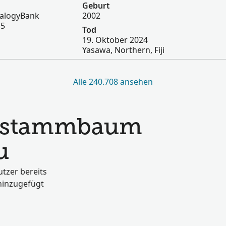
Geburt
ealogyBank
2002
15
Tod
19. Oktober 2024
Yasawa, Northern, Fiji
Alle 240.708 ansehen
ienstammbaum
u
tzer bereits
hinzugefügt