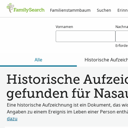
Familienstammbaum
Suchen
Erin
Ergebnisse für nasau
Vornamen
Nachn
Erforde
Alle
Historische Aufzei
Historische Aufze
gefunden für Nasa
Eine historische Aufzeichnung ist ein Dokument, das wi
Angaben zu einem Ereignis im Leben einer Person enthä
dazu