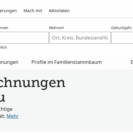
nerungen
Mach mit
Aktivitäten
amen
Wohnort
Geburtsjahr
rlich
chnungen
Profile im Familienstammbaum
ichnungen
u
chtige
lt.
Mehr