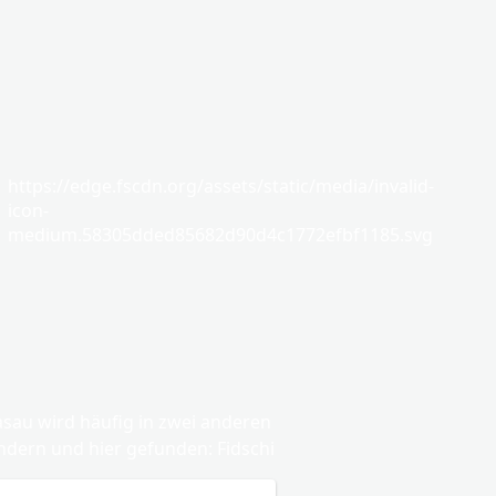
https://edge.fscdn.org/assets/static/media/invalid-
icon-
medium.58305dded85682d90d4c1772efbf1185.svg
sau wird häufig in zwei anderen
ndern und hier gefunden: Fidschi