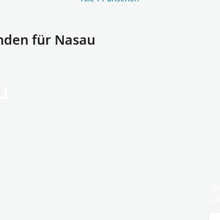
den für Nasau
u
Na
Lä