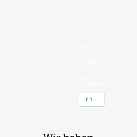
Muggison
wird
häufig
hier
gefunden:
England
Erfahren Sie mehr üb