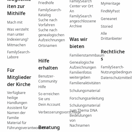
FamilySearch
Friedhöfe
MyHeritage
iten zur
Center vor Ort
FamilySearch-
An
FindMyPast
Mithilfe
Katalog
FamilySearch
Geneanet
Suche nach
angeschlossene
Mach mit
Vorfahren
Archive
Storied
Was versteht
Suche nach
Alle
man unter
genealogischen
Was wir
Drittanbieter
Indexierung?
Aufzeichnungen
Mitmachen
Ortsnamen
bieten
Rechtliche
FamilySearch-
Familienstammbaum
Labore
s
Hilfe
Genealogische
erhalten
FamilySearch-
Aufzeichnungen
Für
Nutzungsbedingu
Familienfotos
Benutzer-
Mitglieder
weitergeben
Datenschutzmittei
Community
Familienaktivitäten
der Kirche
Hilfe
Schulungsmaterial
Verfügbare
So erreichen
heilige
Forschungsanleitung
Sie uns
Handlungen
Dein Account
Schulungsmaterial
Assistent für
zum Thema DNA
Verbesserungsvorschläge
Namen der
Bedeutungen
Familie
von
Material für
Nachnamen
Beratung
Führungsverantwortliche