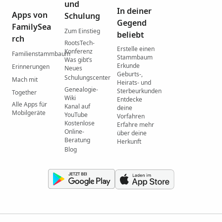
und
In deiner
Apps von
Schulung
Gegend
FamilySea
Zum Einstieg
beliebt
rch
RootsTech-
Erstelle einen
Konferenz
Familienstammbaum
Stammbaum
Was gibtʼs
Erkunde
Erinnerungen
Neues
Geburts-,
Schulungscenter
Mach mit
Heirats- und
Genealogie-
Sterbeurkunden
Together
Wiki
Entdecke
Alle Apps für
Kanal auf
deine
Mobilgeräte
YouTube
Vorfahren
Kostenlose
Erfahre mehr
Online-
über deine
Beratung
Herkunft
Blog