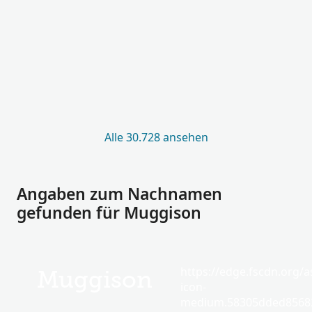
Alle 30.728 ansehen
Angaben zum Nachnamen
gefunden für Muggison
https://edge.fscdn.org/as
Muggison
icon-
medium.58305dded85682