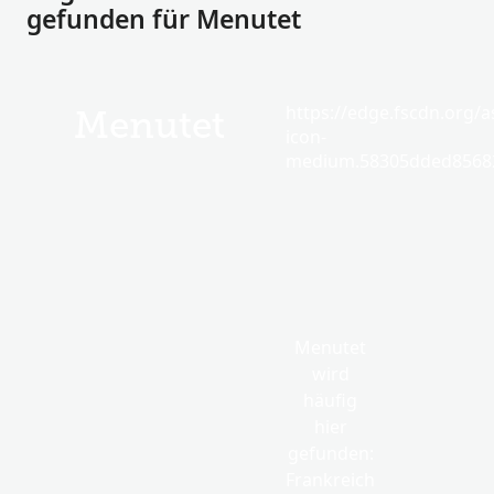
gefunden für Menutet
https://edge.fscdn.org/as
Menutet
icon-
medium.58305dded85682
Menutet
wird
häufig
hier
gefunden:
Frankreich