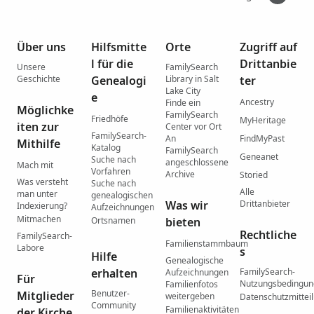
Über uns
Hilfsmitte
Orte
Zugriff auf
l für die
Drittanbie
Unsere
FamilySearch
Geschichte
Genealogi
Library in Salt
ter
Lake City
e
Ancestry
Finde ein
Möglichke
FamilySearch
Friedhöfe
MyHeritage
iten zur
Center vor Ort
FamilySearch-
An
FindMyPast
Mithilfe
Katalog
FamilySearch
Geneanet
Suche nach
angeschlossene
Mach mit
Vorfahren
Archive
Storied
Was versteht
Suche nach
Alle
man unter
genealogischen
Was wir
Drittanbieter
Indexierung?
Aufzeichnungen
Mitmachen
Ortsnamen
bieten
Rechtliche
FamilySearch-
Familienstammbaum
Labore
s
Hilfe
Genealogische
erhalten
FamilySearch-
Aufzeichnungen
Für
Nutzungsbedingu
Familienfotos
Benutzer-
Mitglieder
weitergeben
Datenschutzmittei
Community
Familienaktivitäten
der Kirche