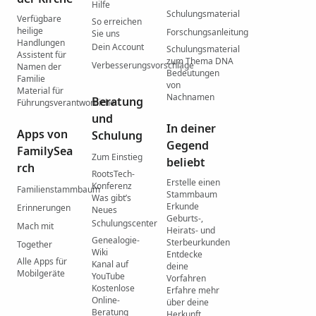
Hilfe
Schulungsmaterial
Verfügbare
So erreichen
heilige
Forschungsanleitung
Sie uns
Handlungen
Dein Account
Schulungsmaterial
Assistent für
zum Thema DNA
Verbesserungsvorschläge
Namen der
Bedeutungen
Familie
von
Material für
Nachnamen
Beratung
Führungsverantwortliche
und
In deiner
Apps von
Schulung
Gegend
FamilySea
Zum Einstieg
beliebt
rch
RootsTech-
Erstelle einen
Konferenz
Familienstammbaum
Stammbaum
Was gibtʼs
Erkunde
Erinnerungen
Neues
Geburts-,
Schulungscenter
Mach mit
Heirats- und
Genealogie-
Sterbeurkunden
Together
Wiki
Entdecke
Alle Apps für
Kanal auf
deine
Mobilgeräte
YouTube
Vorfahren
Kostenlose
Erfahre mehr
Online-
über deine
Beratung
Herkunft