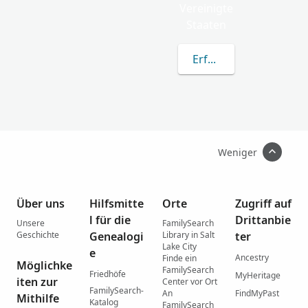
Vereinigte
Staaten
Erfahren Sie mehr übe
Weniger
Über uns
Hilfsmitte
Orte
Zugriff auf
l für die
Drittanbie
Unsere
FamilySearch
Geschichte
Genealogi
Library in Salt
ter
Lake City
e
Ancestry
Finde ein
Möglichke
FamilySearch
Friedhöfe
MyHeritage
iten zur
Center vor Ort
FamilySearch-
An
FindMyPast
Mithilfe
Katalog
FamilySearch