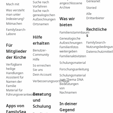
Geneanet
Suche nach
angeschlossene
Mach mit
Vorfahren
Archive
Storied
Was versteht
Suche nach
Alle
man unter
genealogischen
Was wir
Drittanbieter
Indexierung?
Aufzeichnungen
Mitmachen
Ortsnamen
bieten
Rechtliche
FamilySearch-
Familienstammbaum
Labore
s
Hilfe
Genealogische
erhalten
FamilySearch-
Aufzeichnungen
Für
Nutzungsbedingu
Familienfotos
Benutzer-
Mitglieder
weitergeben
Datenschutzmittei
Community
Familienaktivitäten
der Kirche
Hilfe
Schulungsmaterial
Verfügbare
So erreichen
heilige
Forschungsanleitung
Sie uns
Handlungen
Dein Account
Schulungsmaterial
Assistent für
zum Thema DNA
Verbesserungsvorschläge
Namen der
Bedeutungen
Familie
von
Material für
Nachnamen
Beratung
Führungsverantwortliche
und
In deiner
Apps von
Schulung
Gegend
FamilySea