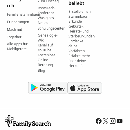
Zum Einstieg
beliebt
rch
RootsTech-
Erstelle einen
Konferenz
Familienstammbaum
Stammbaum
Was gibtʼs
Erkunde
Erinnerungen
Neues
Geburts-,
Schulungscenter
Mach mit
Heirats- und
Genealogie-
Sterbeurkunden
Together
Wiki
Entdecke
Alle Apps für
Kanal auf
deine
Mobilgeräte
YouTube
Vorfahren
Kostenlose
Erfahre mehr
Online-
über deine
Beratung
Herkunft
Blog