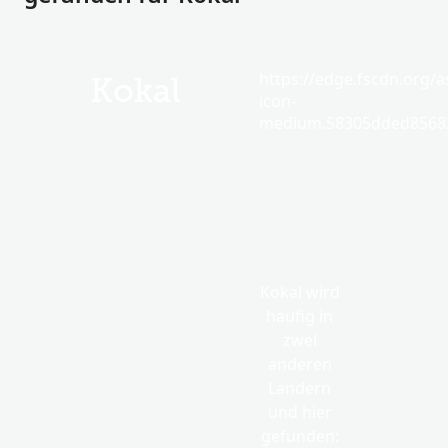
https://edge.fscdn.org/as
Kokal
icon-
medium.58305dded85682
Kokal wird
häufig in
zwei
anderen
Ländern
und hier
gefunden: