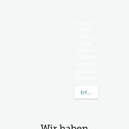
Hrynyszyn
wird
häufig in
zwei
anderen
Ländern
und hier
gefunden:
Österreich
Erfahren Sie mehr üb