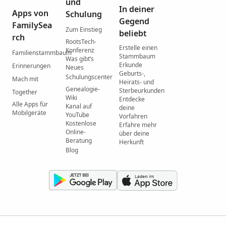
und
In deiner
Apps von
Schulung
Gegend
FamilySea
Zum Einstieg
beliebt
rch
RootsTech-
Erstelle einen
Konferenz
Familienstammbaum
Stammbaum
Was gibtʼs
Erkunde
Erinnerungen
Neues
Geburts-,
Schulungscenter
Mach mit
Heirats- und
Genealogie-
Sterbeurkunden
Together
Wiki
Entdecke
Alle Apps für
Kanal auf
deine
Mobilgeräte
YouTube
Vorfahren
Kostenlose
Erfahre mehr
Online-
über deine
Beratung
Herkunft
Blog