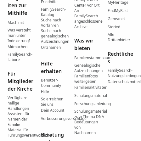
Friedhöfe
MyHeritage
iten zur
Center vor Ort
FamilySearch-
An
FindMyPast
Mithilfe
Katalog
FamilySearch
Geneanet
Suche nach
angeschlossene
Mach mit
Vorfahren
Archive
Storied
Was versteht
Suche nach
Alle
man unter
genealogischen
Was wir
Drittanbieter
Indexierung?
Aufzeichnungen
Mitmachen
Ortsnamen
bieten
Rechtliche
FamilySearch-
Familienstammbaum
Labore
s
Hilfe
Genealogische
erhalten
FamilySearch-
Aufzeichnungen
Für
Nutzungsbedingu
Familienfotos
Benutzer-
Mitglieder
weitergeben
Datenschutzmittei
Community
Familienaktivitäten
der Kirche
Hilfe
Schulungsmaterial
Verfügbare
So erreichen
heilige
Forschungsanleitung
Sie uns
Handlungen
Dein Account
Schulungsmaterial
Assistent für
zum Thema DNA
Verbesserungsvorschläge
Namen der
Bedeutungen
Familie
von
Material für
Nachnamen
Beratung
Führungsverantwortliche