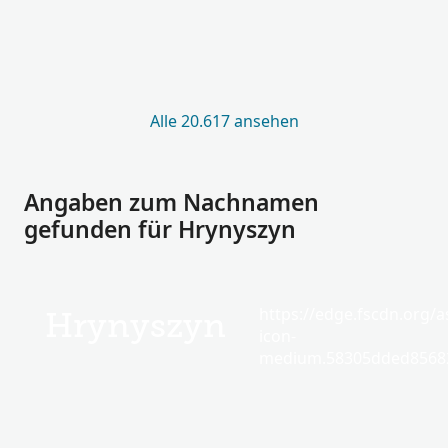
Alle 20.617 ansehen
Angaben zum Nachnamen
gefunden für Hrynyszyn
https://edge.fscdn.org/as
Hrynyszyn
icon-
medium.58305dded85682