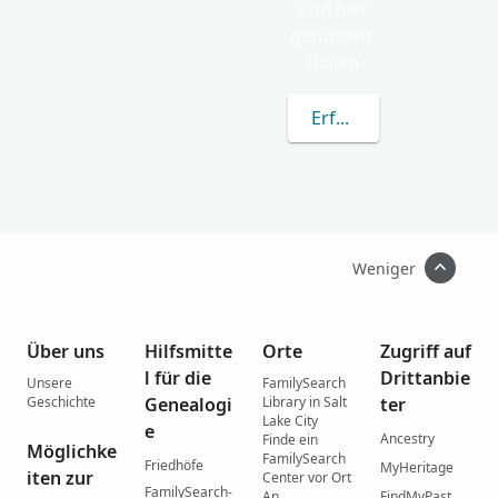
und hier
gefunden:
Italien
Erfahren Sie mehr übe
Weniger
Über uns
Hilfsmitte
Orte
Zugriff auf
l für die
Drittanbie
Unsere
FamilySearch
Geschichte
Genealogi
Library in Salt
ter
Lake City
e
Ancestry
Finde ein
Möglichke
FamilySearch
Friedhöfe
MyHeritage
iten zur
Center vor Ort
FamilySearch-
An
FindMyPast