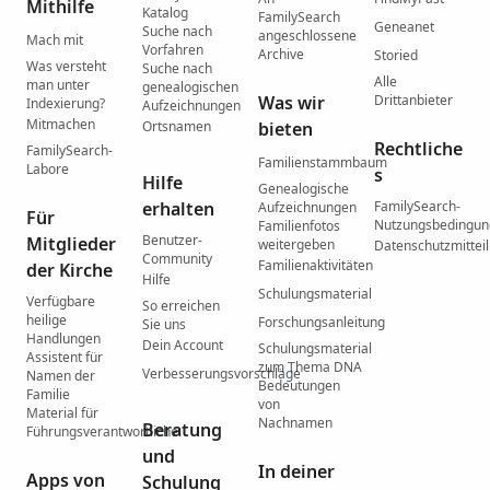
Mithilfe
Katalog
FamilySearch
Geneanet
Suche nach
angeschlossene
Mach mit
Vorfahren
Archive
Storied
Was versteht
Suche nach
Alle
man unter
genealogischen
Was wir
Drittanbieter
Indexierung?
Aufzeichnungen
Mitmachen
Ortsnamen
bieten
Rechtliche
FamilySearch-
Familienstammbaum
Labore
s
Hilfe
Genealogische
erhalten
FamilySearch-
Aufzeichnungen
Für
Nutzungsbedingu
Familienfotos
Benutzer-
Mitglieder
weitergeben
Datenschutzmittei
Community
Familienaktivitäten
der Kirche
Hilfe
Schulungsmaterial
Verfügbare
So erreichen
heilige
Forschungsanleitung
Sie uns
Handlungen
Dein Account
Schulungsmaterial
Assistent für
zum Thema DNA
Verbesserungsvorschläge
Namen der
Bedeutungen
Familie
von
Material für
Nachnamen
Beratung
Führungsverantwortliche
und
In deiner
Apps von
Schulung