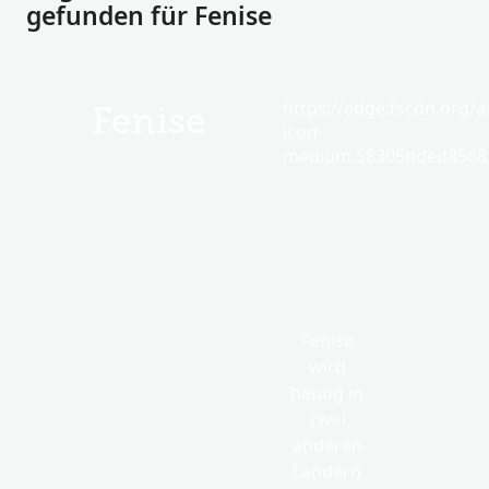
gefunden für Fenise
https://edge.fscdn.org/as
Fenise
icon-
medium.58305dded85682
Fenise
wird
häufig in
zwei
anderen
Ländern