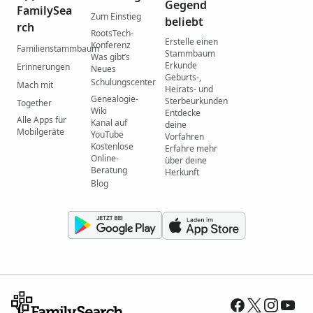
Gegend
FamilySea
Zum Einstieg
beliebt
rch
RootsTech-
Erstelle einen
Konferenz
Familienstammbaum
Stammbaum
Was gibtʼs
Erkunde
Erinnerungen
Neues
Geburts-,
Schulungscenter
Mach mit
Heirats- und
Genealogie-
Sterbeurkunden
Together
Wiki
Entdecke
Alle Apps für
Kanal auf
deine
Mobilgeräte
YouTube
Vorfahren
Kostenlose
Erfahre mehr
Online-
über deine
Beratung
Herkunft
Blog