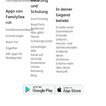
Beratung
Führungsverantwortliche
und
In deiner
Apps von
Schulung
Gegend
FamilySea
Zum Einstieg
beliebt
rch
RootsTech-
Erstelle einen
Konferenz
Familienstammbaum
Stammbaum
Was gibtʼs
Erkunde
Erinnerungen
Neues
Geburts-,
Schulungscenter
Mach mit
Heirats- und
Genealogie-
Sterbeurkunden
Together
Wiki
Entdecke
Alle Apps für
Kanal auf
deine
Mobilgeräte
YouTube
Vorfahren
Kostenlose
Erfahre mehr
Online-
über deine
Beratung
Herkunft
Blog