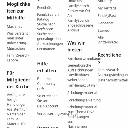
Ancestry
Finde ein
Möglichke
FamilySearch
Friedhöfe
MyHeritage
iten zur
Center vor Ort
FamilySearch-
An
FindMyPast
Mithilfe
Katalog
FamilySearch
Geneanet
Suche nach
angeschlossene
Mach mit
Vorfahren
Archive
Storied
Was versteht
Suche nach
Alle
man unter
genealogischen
Was wir
Drittanbieter
Indexierung?
Aufzeichnungen
Mitmachen
Ortsnamen
bieten
Rechtliche
FamilySearch-
Familienstammbaum
Labore
s
Hilfe
Genealogische
erhalten
FamilySearch-
Aufzeichnungen
Für
Nutzungsbedingu
Familienfotos
Benutzer-
Mitglieder
weitergeben
Datenschutzmittei
Community
Familienaktivitäten
der Kirche
Hilfe
Schulungsmaterial
Verfügbare
So erreichen
heilige
Forschungsanleitung
Sie uns
Handlungen
Dein Account
Schulungsmaterial
Assistent für
zum Thema DNA
Verbesserungsvorschläge
Namen der
Bedeutungen
Familie
von
Material für
Nachnamen