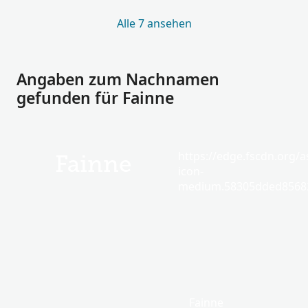
Alle 7 ansehen
Angaben zum Nachnamen
gefunden für Fainne
https://edge.fscdn.org/as
Fainne
icon-
medium.58305dded85682
Fainne