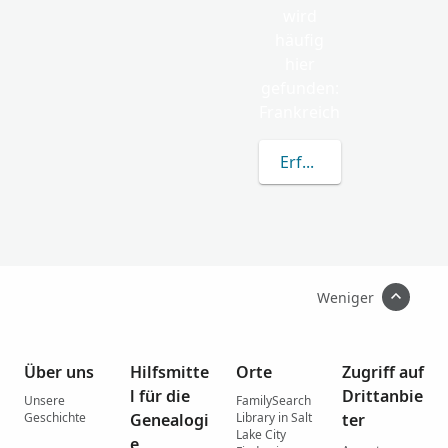
wird
häufig
hier
gefunden:
Frankreich
Erfahren Sie mehr übe
Weniger
Über uns
Hilfsmitte
Orte
Zugriff auf
l für die
Drittanbie
Unsere
FamilySearch
Geschichte
Genealogi
Library in Salt
ter
Lake City
e