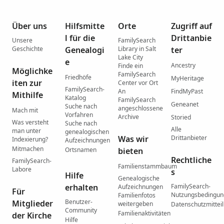
Über uns
Hilfsmitte
Orte
Zugriff auf
l für die
Drittanbie
Unsere
FamilySearch
Geschichte
Genealogi
Library in Salt
ter
Lake City
e
Ancestry
Finde ein
Möglichke
FamilySearch
Friedhöfe
MyHeritage
iten zur
Center vor Ort
FamilySearch-
An
FindMyPast
Mithilfe
Katalog
FamilySearch
Geneanet
Suche nach
angeschlossene
Mach mit
Vorfahren
Archive
Storied
Was versteht
Suche nach
Alle
man unter
genealogischen
Was wir
Drittanbieter
Indexierung?
Aufzeichnungen
Mitmachen
Ortsnamen
bieten
Rechtliche
FamilySearch-
Familienstammbaum
Labore
s
Hilfe
Genealogische
erhalten
FamilySearch-
Aufzeichnungen
Für
Nutzungsbedingu
Familienfotos
Benutzer-
Mitglieder
weitergeben
Datenschutzmittei
Community
Familienaktivitäten
der Kirche
Hilfe