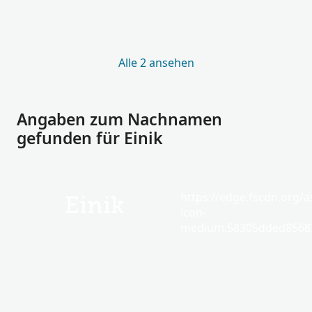
Alle 2 ansehen
Angaben zum Nachnamen
gefunden für Einik
https://edge.fscdn.org/as
Einik
icon-
medium.58305dded85682