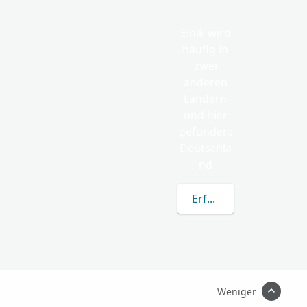
Einik wird
häufig in
zwei
anderen
Ländern
und hier
gefunden:
Deutschla
nd
Erfahren Sie mehr übe
Weniger