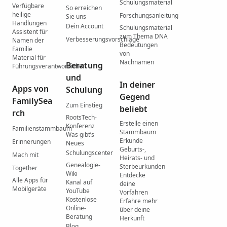
Schulungsmaterial
Verfügbare
So erreichen
heilige
Forschungsanleitung
Sie uns
Handlungen
Dein Account
Schulungsmaterial
Assistent für
zum Thema DNA
Verbesserungsvorschläge
Namen der
Bedeutungen
Familie
von
Material für
Nachnamen
Beratung
Führungsverantwortliche
und
In deiner
Apps von
Schulung
Gegend
FamilySea
Zum Einstieg
beliebt
rch
RootsTech-
Erstelle einen
Konferenz
Familienstammbaum
Stammbaum
Was gibtʼs
Erkunde
Erinnerungen
Neues
Geburts-,
Schulungscenter
Mach mit
Heirats- und
Genealogie-
Sterbeurkunden
Together
Wiki
Entdecke
Alle Apps für
Kanal auf
deine
Mobilgeräte
YouTube
Vorfahren
Kostenlose
Erfahre mehr
Online-
über deine
Beratung
Herkunft
Blog