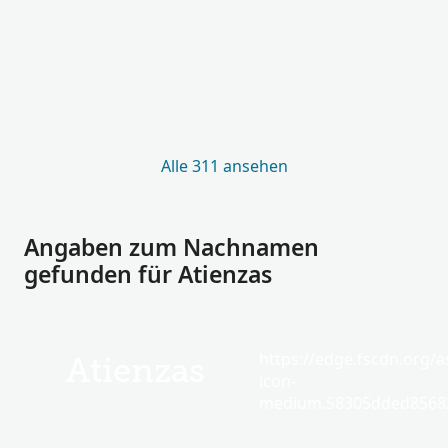
Alle 311 ansehen
Angaben zum Nachnamen
gefunden für Atienzas
https://edge.fscdn.org/as
Atienzas
icon-
medium.58305dded85682