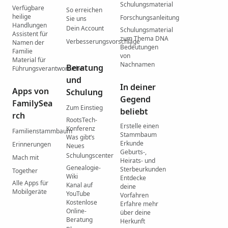
Schulungsmaterial
Verfügbare
So erreichen
heilige
Forschungsanleitung
Sie uns
Handlungen
Dein Account
Schulungsmaterial
Assistent für
zum Thema DNA
Verbesserungsvorschläge
Namen der
Bedeutungen
Familie
von
Material für
Nachnamen
Beratung
Führungsverantwortliche
und
In deiner
Apps von
Schulung
Gegend
FamilySea
Zum Einstieg
beliebt
rch
RootsTech-
Erstelle einen
Konferenz
Familienstammbaum
Stammbaum
Was gibtʼs
Erkunde
Erinnerungen
Neues
Geburts-,
Schulungscenter
Mach mit
Heirats- und
Genealogie-
Sterbeurkunden
Together
Wiki
Entdecke
Alle Apps für
Kanal auf
deine
Mobilgeräte
YouTube
Vorfahren
Kostenlose
Erfahre mehr
Online-
über deine
Beratung
Herkunft