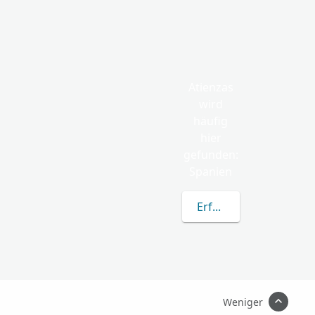
Atienzas
wird
häufig
hier
gefunden:
Spanien
Erfahren Sie mehr übe
Weniger