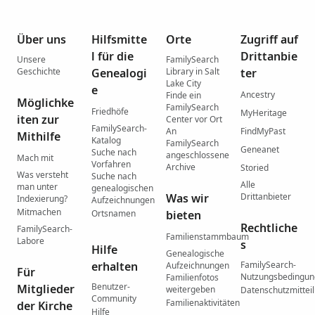
Über uns
Hilfsmitte
Orte
Zugriff auf
l für die
Drittanbie
Unsere
FamilySearch
Geschichte
Genealogi
Library in Salt
ter
Lake City
e
Ancestry
Finde ein
Möglichke
FamilySearch
Friedhöfe
MyHeritage
iten zur
Center vor Ort
FamilySearch-
An
FindMyPast
Mithilfe
Katalog
FamilySearch
Geneanet
Suche nach
angeschlossene
Mach mit
Vorfahren
Archive
Storied
Was versteht
Suche nach
Alle
man unter
genealogischen
Was wir
Drittanbieter
Indexierung?
Aufzeichnungen
Mitmachen
Ortsnamen
bieten
Rechtliche
FamilySearch-
Familienstammbaum
Labore
s
Hilfe
Genealogische
erhalten
FamilySearch-
Aufzeichnungen
Für
Nutzungsbedingu
Familienfotos
Benutzer-
Mitglieder
weitergeben
Datenschutzmittei
Community
Familienaktivitäten
der Kirche
Hilfe