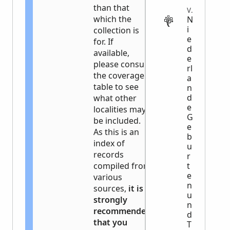
than that
VITAL
which the
N
i
collection is
e
for. If
d
available,
e
please consult
rl
the coverage
a
table to see
n
d
what other
e
localities may
G
be included.
e
As this is an
b
index of
u
records
r
compiled from
t
e
various
n
sources,
it is
u
strongly
n
recommended
d
that you
T