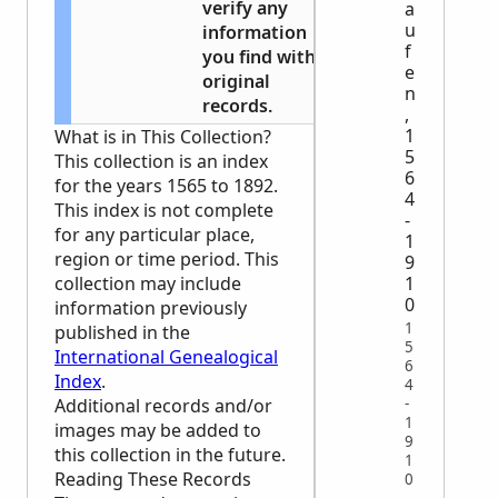
verify any
a
u
information
f
you find with
e
original
n
records.
,
1
What is in This Collection?
5
This collection is an index
6
for the years 1565 to 1892.
4
This index is not complete
-
for any particular place,
1
region or time period. This
9
collection may include
1
0
information previously
1
published in the
5
International Genealogical
6
Index
.
4
-
Additional records and/or
1
images may be added to
9
this collection in the future.
1
Reading These Records
0