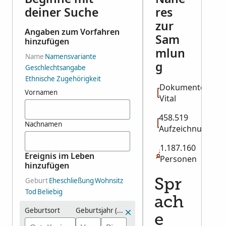
deiner Suche
res
zur
Angaben zum Vorfahren
Sam
hinzufügen
mlun
Name
Namensvariante
g
Geschlechtsangabe
Ethnische Zugehörigkeit
Dokumentenart:
Vornamen
Vital
458.519
Nachnamen
Aufzeichnungen
1.187.160
Ereignis im Leben
Personen
hinzufügen
Geburt
Eheschließung
Wohnsitz
Spr
Tod
Beliebig
ach
Geburtsort
Geburtsjahr (Zeitraum)
e