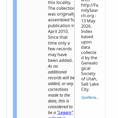
this locality.
http://Fa
The collection
milySear
was originally
ch.org :
assembled for
13 May
publication in
2026.
April 2010.
Index
based
Since that
upon
time only a
data
few records
collecte
may have
d by the
been added.
Genealo
As no
gical
additional
Society
records will be
of Utah,
added, or any
Salt Lake
corrections
City.
made to the
Quellenangabe kopier
data, this is
considered to
be a
"Legacy"