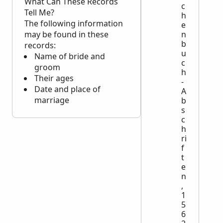
What Can These Records
c
Tell Me?
h
The following information
e
n
may be found in these
b
records:
u
Name of bride and
c
groom
h
Their ages
-
Date and place of
A
marriage
b
s
c
h
ri
f
t
e
n
,
1
5
6