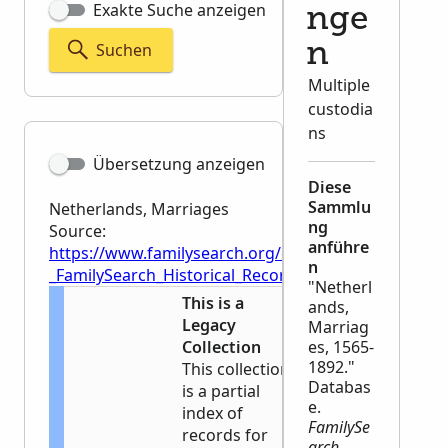
Exakte Suche anzeigen
nge
Suchen
n
Multiple
custodia
ns
Übersetzung anzeigen
Diese
Sammlu
Netherlands, Marriages
ng
Source:
anführe
https://www.familysearch.org/en/wiki/Netherlands,
n
_FamilySearch_Historical_Records
"Netherl
This is a
ands,
Legacy
Marriag
Collection
es, 1565-
1892."
This collection
Databas
is a partial
e.
index of
FamilySe
records for
arch
.