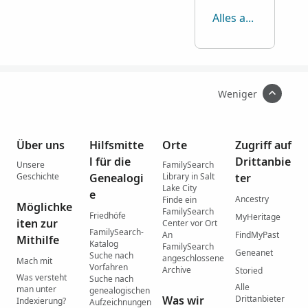
Alles anzeigen
Weniger
Über uns
Hilfsmitte
Orte
Zugriff auf
l für die
Drittanbie
Unsere
FamilySearch
Geschichte
Genealogi
Library in Salt
ter
Lake City
e
Ancestry
Finde ein
Möglichke
FamilySearch
Friedhöfe
MyHeritage
iten zur
Center vor Ort
FamilySearch-
An
FindMyPast
Mithilfe
Katalog
FamilySearch
Geneanet
Suche nach
angeschlossene
Mach mit
Vorfahren
Archive
Storied
Was versteht
Suche nach
Alle
man unter
genealogischen
Was wir
Drittanbieter
Indexierung?
Aufzeichnungen