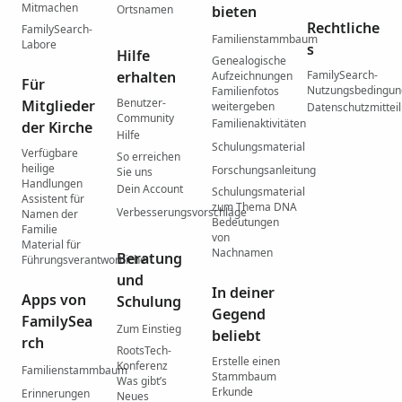
Mitmachen
Ortsnamen
bieten
Rechtliche
FamilySearch-
Familienstammbaum
Labore
s
Hilfe
Genealogische
erhalten
FamilySearch-
Aufzeichnungen
Für
Nutzungsbedingu
Familienfotos
Benutzer-
Mitglieder
weitergeben
Datenschutzmittei
Community
Familienaktivitäten
der Kirche
Hilfe
Schulungsmaterial
Verfügbare
So erreichen
heilige
Forschungsanleitung
Sie uns
Handlungen
Dein Account
Schulungsmaterial
Assistent für
zum Thema DNA
Verbesserungsvorschläge
Namen der
Bedeutungen
Familie
von
Material für
Nachnamen
Beratung
Führungsverantwortliche
und
In deiner
Apps von
Schulung
Gegend
FamilySea
Zum Einstieg
beliebt
rch
RootsTech-
Erstelle einen
Konferenz
Familienstammbaum
Stammbaum
Was gibtʼs
Erkunde
Erinnerungen
Neues