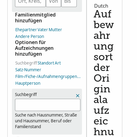
Dutch
Auf
Familienmitglied
hinzufügen
bew
Ehepartner
Vater
Mutter
ahr
Andere Person
Optionen für
ung
Aufzeichnungen
hinzufügen
sort
Suchbegriff
Standort
Art
der
Satz-Nummer
Film-/Fiche-/Aufnahmengruppen-Nummer (DGS)
Ori
Hauptperson
gin
Suchbegriff
ala
ufz
Suche nach Hausnummer, Straße
eic
und Hausnummer, Beruf oder
Familienstand
hnu