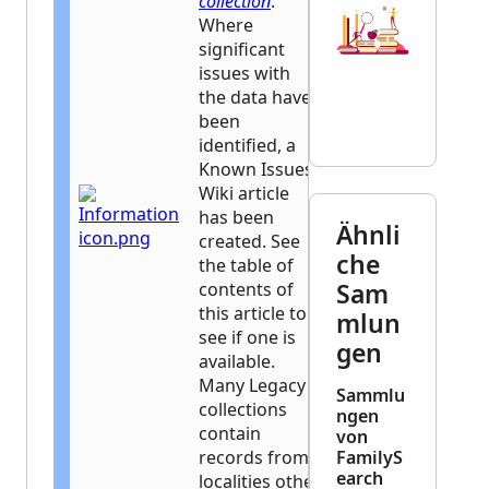
collection
.
Where
significant
issues with
the data have
been
identified, a
Known Issues
Wiki article
has been
Ähnli
created. See
che
the table of
Sam
contents of
this article to
mlun
see if one is
gen
available.
Many Legacy
Sammlu
collections
ngen
contain
von
records from
FamilyS
earch
localities other