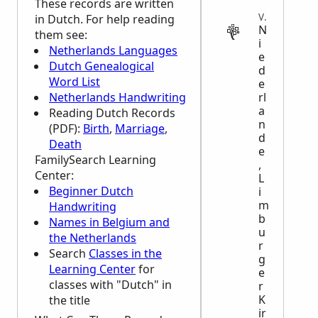
These records are written
VITAL
in Dutch. For help reading
N
them see:
i
Netherlands Languages
e
Dutch Genealogical
d
Word List
e
rl
Netherlands Handwriting
a
Reading Dutch Records
n
(PDF):
Birth
,
Marriage
,
d
Death
e
FamilySearch Learning
,
Center
:
L
Beginner Dutch
i
m
Handwriting
b
Names in Belgium and
u
the Netherlands
r
Search
Classes in the
g
Learning Center
for
e
classes with "Dutch" in
r
K
the title
ir