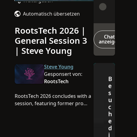
Weitergeben
Automatisch übersetzen
Video
RootsTech 2026 |
Chat
General Session 3
anzeigen
| Steve Young
Steve Young
Gesponsert von:
B
RootsTech
e
s
RootsTech 2026 concludes with a
u
session, featuring former pro
c
quarterback and author Steve
h
Young, as well as our platinum
e
sponsors Storied and
d
FamilyTreeDNA.
i