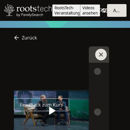
RootsTech-
Videos
Anmelden
Veranstaltung
ansehen
Zurück
Chat beitreten
Englisch
Online
Vor Ort
2026
Die Sprache dieses Beitrags ist Englisch
Dieser Beitrag ist online
Dieser Beitrag ist eine Präsenzverans
2026
Feedback zum Kurs
Wiedergabelisten
Play